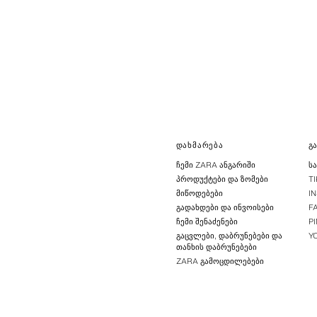
ᲓᲐᲮᲛᲐᲠᲔᲑᲐ
Გ
ᲩᲔᲛᲘ ZARA ᲐᲜᲒᲐᲠᲘᲨᲘ
Ს
ᲞᲠᲝᲓᲣᲥᲢᲔᲑᲘ ᲓᲐ ᲖᲝᲛᲔᲑᲘ
T
ᲛᲘᲬᲝᲓᲔᲑᲔᲑᲘ
I
ᲒᲐᲓᲐᲮᲓᲔᲑᲘ ᲓᲐ ᲘᲜᲕᲝᲘᲡᲔᲑᲘ
F
ᲩᲔᲛᲘ ᲨᲔᲜᲐᲫᲔᲜᲔᲑᲘ
P
ᲒᲐᲪᲕᲚᲔᲑᲘ, ᲓᲐᲑᲠᲣᲜᲔᲑᲔᲑᲘ ᲓᲐ
Y
ᲗᲐᲜᲮᲘᲡ ᲓᲐᲑᲠᲣᲜᲔᲑᲔᲑᲘ
ZARA ᲒᲐᲛᲝᲪᲓᲘᲚᲔᲑᲔᲑᲘ