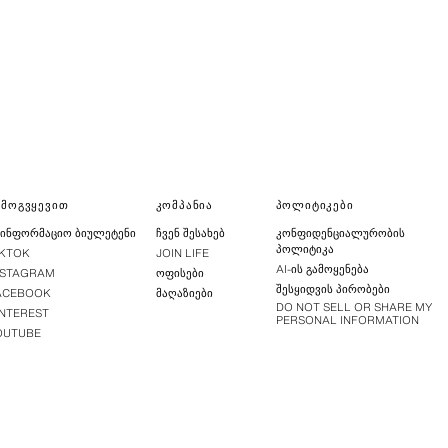
ᲐᲛᲝᲒᲕᲧᲔᲕᲘᲗ
ᲙᲝᲛᲞᲐᲜᲘᲐ
ᲞᲝᲚᲘᲢᲘᲙᲔᲑᲘ
ᲐᲘᲜᲤᲝᲠᲛᲐᲪᲘᲝ ᲑᲘᲣᲚᲔᲢᲔᲜᲘ
ᲩᲕᲔᲜ ᲨᲔᲡᲐᲮᲔᲑ
ᲙᲝᲜᲤᲘᲓᲔᲜᲪᲘᲐᲚᲣᲠᲝᲑᲘᲡ
ᲞᲝᲚᲘᲢᲘᲙᲐ
IKTOK
JOIN LIFE
AI-ᲘᲡ ᲒᲐᲛᲝᲧᲔᲜᲔᲑᲐ
NSTAGRAM
ᲝᲤᲘᲡᲔᲑᲘ
ᲨᲔᲡᲧᲘᲓᲕᲘᲡ ᲞᲘᲠᲝᲑᲔᲑᲘ
ACEBOOK
ᲛᲐᲦᲐᲖᲘᲔᲑᲘ
DO NOT SELL OR SHARE MY
INTEREST
PERSONAL INFORMATION
OUTUBE