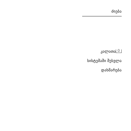
ᲫᲘᲔᲑᲐ
0
ᲙᲐᲚᲐᲗᲐ
ᲡᲘᲡᲢᲔᲛᲐᲨᲘ ᲨᲔᲡᲕᲚᲐ
ᲓᲐᲮᲛᲐᲠᲔᲑᲐ
ᲒᲩᲐᲜᲗᲐ