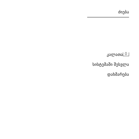
ᲫᲘᲔᲑᲐ
0
ᲙᲐᲚᲐᲗᲐ
ᲡᲘᲡᲢᲔᲛᲐᲨᲘ ᲨᲔᲡᲕᲚᲐ
ᲓᲐᲮᲛᲐᲠᲔᲑᲐ
ᲛᲐᲘᲡᲣᲠᲘ ᲛᲭᲘᲓᲠᲝᲓ ᲛᲝᲠᲒᲔᲑᲣᲚᲘ ᲫᲘᲠᲘᲗᲐᲓᲘ /01