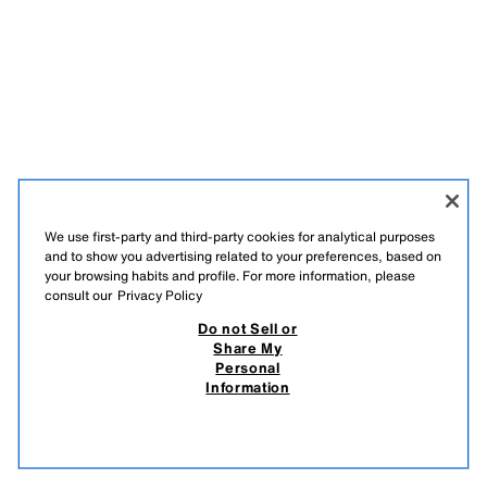
We use first-party and third-party cookies for analytical purposes
and to show you advertising related to your preferences, based on
your browsing habits and profile. For more information, please
consult our
Privacy Policy
ENGLISH
GEORGIAN
Do not Sell or
Share My
ZARA
/
ᲥᲐᲚᲘ
/
+ INFO
/
ᲙᲝᲛᲞᲐᲜᲘᲐ
Personal
Information
DO NOT SELL OR SHARE MY PERSONAL INFORMATION
AI-ᲘᲡ ᲒᲐᲛᲝᲧᲔᲜᲔᲑᲐ