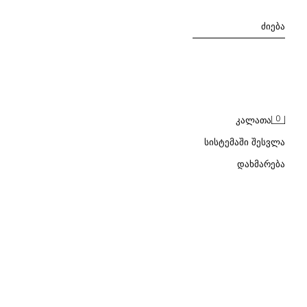
ᲫᲘᲔᲑᲐ
0
ᲙᲐᲚᲐᲗᲐ
ᲡᲘᲡᲢᲔᲛᲐᲨᲘ ᲨᲔᲡᲕᲚᲐ
ᲓᲐᲮᲛᲐᲠᲔᲑᲐ