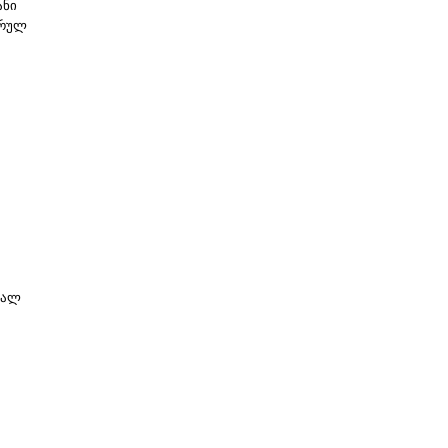
ანი
არულ
 ალ