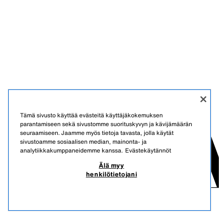
Tämä sivusto käyttää evästeitä käyttäjäkokemuksen
parantamiseen sekä sivustomme suorituskyvyn ja kävijämäärän
seuraamiseen. Jaamme myös tietoja tavasta, jolla käytät
sivustoamme sosiaalisen median, mainonta- ja
analytiikkakumppaneidemme kanssa.
Evästekäytännöt
Älä myy
henkilötietojani