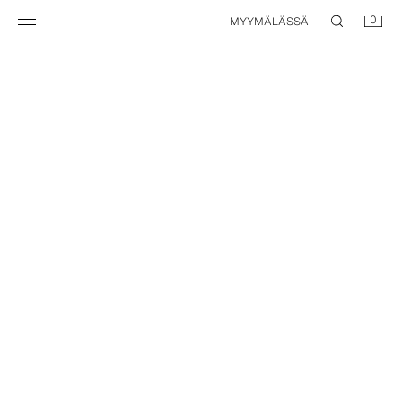
0
MYYMÄLÄSSÄ
ITSESANONTTAVAT TIPAT - SUNSET HOUR
15,95 EUR