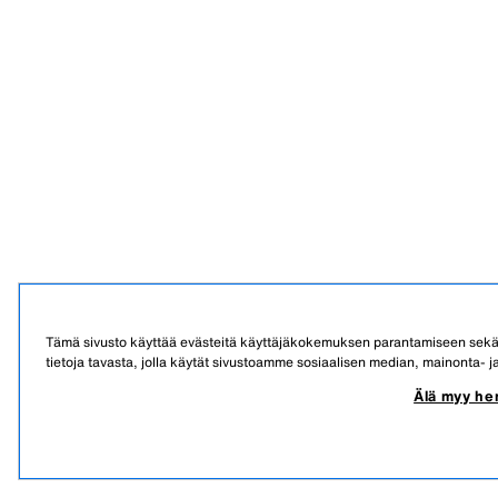
Tämä sivusto käyttää evästeitä käyttäjäkokemuksen parantamiseen sek
tietoja tavasta, jolla käytät sivustoamme sosiaalisen median, mainonta
Älä myy hen