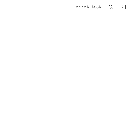
0
MYYMÄLÄSSÄ
FLARE FIT -FARKUT
FLARE FIT -FARKUT
49,95 EUR
49,95 EUR