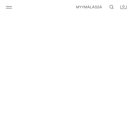
0
MYYMÄLÄSSÄ
NEW
NEW
2 RANNEKORUN PAKKAUS: KAKSOISVERKKO JA KORISTEET
NELJÄN KAULAKORUN PAKKAUS: SARVI- JA TÄHTIRIIPUKSET