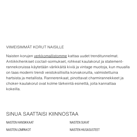
VIIMEISIMMÄT KORUT NAISILLE
Naisten korujen
verkkomallistomme
kattaa uudet trenditunnelmat.
Antiikkihenkiset coctail-sormukset, rohkeat kaulakorut ja statement-
rannekoruissa käytetään värikkäitä kiviä ja vintage muotoja, kun muualla
on taas moderni trendi veistoksillisilla korvakoruilla, valmistettuina
hartsista ja metallista. Rannerenkaat, pinottavat charmirannekkeet ja
choker-kaulakorut ovat kolme tärkeintä esinettä, joita kannattaa
kokeilla.
SINUA SAATTAISI KIINNOSTAA
NAISTEN HANSIKKAAT
NAISTEN SUKAT
NAISTEN LOMPAKOT
NAISTEN HIUSASUSTEET