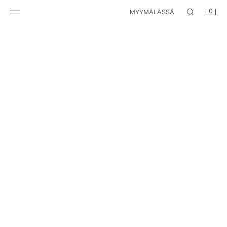
0
MYYMÄLÄSSÄ
KIRJAILTU INTERLOCK-T-PAITA
RÄÄTÄLÖITÄVISSÄ
9,95 EUR
YKSIVÄRINEN T-PAITA