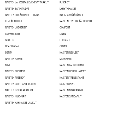
NAISTEN LAHKEISTA LEVENEVÄT FARKUT
PUSEROT
NAISTEN SATIINIPAIDAT
LYHYTHIHAISET
NAISTEN PITKÄHIHAISET T-PAIDAT
KORKEAVYÖTÄRÖISET
LEVEÄLAHJEISET
NAISTEN TYYLIKKÄÄT HOUSUT
NAISTEN JOGGERSIT
COMFORT
SUMMER SETS
LINEN
SHORTSIT
ELEGANTE
BEACHWEAR
OLOASU
DENIM
NAISTEN NEULEET
NAISTEN HAMEET
MIDIHAMEET
MINI
NAISTEN FARKKUHAME
NAISTEN SHORTSIT
NAISTEN HOUSUHAMEET
NAISTEN PUSEROT
NAISTEN TRENSSITAKIT
NAISTEN GILET-TAKIT JA LIIVIT
NAISTEN PUVUT
NAISTEN KORKEAT KOROT
NAISTEN MOKKASIINIT
NAISTEN NILKKURIT
NAISTEN SANDAALIT
NAISTEN NAHKAISET LAUKUT