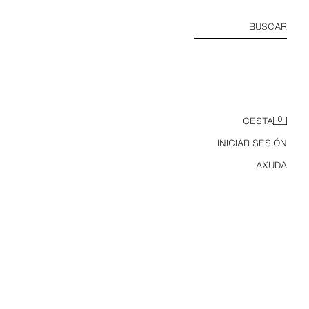
BUSCAR
0
CESTA
INICIAR SESIÓN
AXUDA
CAMISETA ESTAMPADO ALEMANIA FIFA WORLD CUP ™ 2026