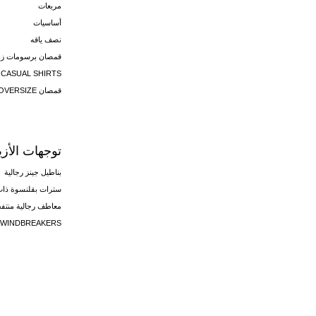
مربعات
أساسيات
نصف ياقه
قمصان برسومات زه
CASUAL SHIRTS
قمصان OVERSIZE
توجهات الأزيا
بناطيل جينز رجالية
سترات بقلنسوة ذات 
معاطف رجالية منتف
WINDBREAKERS