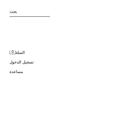
بحث
0
السلة
تسجيل الدخول
مساعدة
جاكيت قميصي بياقة متباينة وأكمام قصيرة