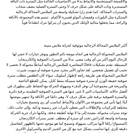
والأقمشة المستخدمة والأنماط.بدءًا من الأساسيات الخالدة مثل السترة ذات الياقة
المستديرة وذات الياقة على شكل حرف V وحتى السترة العملية بنصف سحاب
والسترات المحاكة، كما تقدم زارا تشكيلة واسعة من الملابس المحاكة الرجالية
المبتكرة مثل البلوزات وقمصان البولو قصيرة الأكمام . تتسم هذه المجموعة بالأناقة
والراحة، مما يجعلها مثالية لأولئك الذين يحبون أن يتركوا تترك انطباعاً قوياً.
أكثر الملابس المحاكة الرجالية موثوقية لخزانة ملابس متينة
الملابس المحبوكة الرجالية هي اتجاه موضة دائم التطور وتوفر خيارات لا حصر لها
للرجال اليوم أكثر من أي وقت مضى. بدءًا من السترات الصوفية والكارديجان
البسيطة، تقدم تشكيلات Zara المعاصرة للملابس الرجالية أنماطًا محبوكة لا تحصى لا
تخيب أي تفضيل شخصي. لقد تجاوز الأمر مجرد سترة صوفية أو سويت شيرت.
الملابس المحبوكة هي طريقة رائعة لإظهار أسلوبك، سواء كان الطقس يتطلب سترة
صوفية خفيفة الوزن أو سترة صوفية سميكة بنمط كابل، يمكن للقطع الناعمة
والمريحة في مجموعتنا أن توفر الدفء وسهولة الحركة مع الحفاظ على مظهرك في
أفضل حالاته. الأساسيات التي لا غنى عنها هي السترة الصوفية التقليدية برقبة دائرية
والسترة الصوفية برقبة على شكل حرف V، وهي دائمًا في الأناقة ولا تنتهي موضتها
أبدًا. إنها تأتي في مجموعة من الألوان والأنماط لتناسب أي زي وتسمح بخيارات
مختلفة للتركيبات والإطلالات التي تعطي تأثيرات غير رسمية وذكية. وإلى جانب ذلك،
توجد سترات محبوكة، مفيدة إلى ما لا نهاية كطبقة تدفئة، ولكنها تترك حرية الحركة
ومساحة واسعة للذراعين تحت أي سترة أو معطف. تعتبر سترات الكارديجان
إكسسوارًا رائعًا لأنها تتراكب بسهولة وتسمح لما هو موجود تحتها بالظهور كتفاصيل
دقيقة للزي. إنها تتناسب بشكل جيد مع كل من الجينز الدنيم والسراويل الأخرى