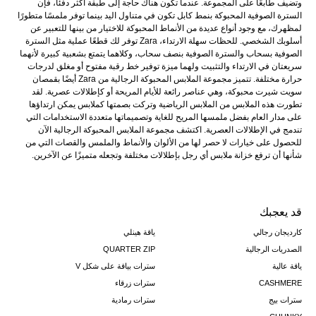
وتضيف طابعًا على المجموعة. عندما تكون هناك حاجة إلى طبقة أكثر دفئًا، فإن
السترة الصوفية المحبوكة بنمط كابل تكون في متناول اليد بينما توفر ملمسًا متطورًا
لمظهرك، مع وجود أنواع عديدة من الأنماط المحبوكة للاختيار من بينها للتعبير عن
أسلوبك الشخصي. للحظات سهلة الارتداء، Zara توفر لك قطعًا عملية مثل السترة
الصوفية بسحاب والسترة الصوفية بنصف سحاب، وكلاهما يتمتع بشعبية كبيرة لأنهما
سريعتان في الارتداء والتثبيت ولهما ميزة توفير خط رقبة مفتوح أو مغلق لدرجات
حرارة مختلفة. تتميز مجموعة الملابس المحبوكة الرجالية من Zara أيضًا بقمصان
سويت شيرت محبوكة، وهي عناصر رائعة للأيام المريحة أو كإطلالات عصرية. لقد
تطورت هذه الملابس من الملابس الرياضية وتركت بصمتها كملابس يمكن ارتداؤها
على مدار العام بفضل ملمسها المريح للغاية وتصميماتها متعددة الاستخدامات التي
تندمج في الإطلالات العصرية. اكتشف مجموعة الملابس المحبوكة الرجالية الآن
للحصول على خيارات لا حصر لها من الألوان والأنماط والملمس والقصات التي من
شأنها أن ترفع خزانة ملابس أي رجل بإطلالات مختلفة وتجعله متميزًا عن الآخرين.
قد يعجبك
كارديجان رجالي
ياقة هينلي
الصدريات الرجالية
QUARTER ZIP
ياقة عالية
سترات بياقة على شكل V
CASHMERE
سترات زرقاء
سترات بيج
سترات رمادية