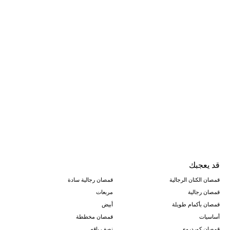
قد يعجبك
قمصان الكتان الرجالية
قمصان رجالية سادة
قمصان رجالية
مربعات
قمصان بأكمام طويلة
أبيض
أساسيات
قمصان مخططة
قمصان كوردروي
نصف ياقه