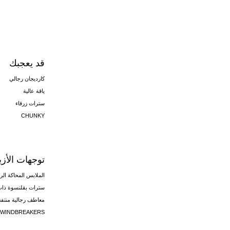
قد يعجبك
كارديجان رجالي
ياقة عالية
سترات زرقاء
CHUNKY
توجهات الأزيا
الملابس المحاكة الرج
سترات بقلنسوة ذات 
معاطف رجالية منتف
WINDBREAKERS