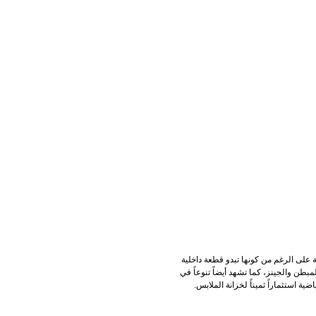
 على الرغم من كونها تبدو قطعة داخلية
طن والجينز، كما تشهد أيضاً تنوعاً في
ة استثماراً ثميناً لخزانة الملابس.