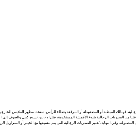
رجالية. فهنالك المبطنة أو المضغوطة أو المرفقة بغطاء للرأس. تمنحك مظهر الملابس الخارجية
نا من الصدريات الرجالية بتنوع الأقمشة المستخدمة، فتتراوح بين نسيج كيبل والصوف إلى المب
وغة. وفي النهاية، تُعتبر الصدريات الرجالية التي يتم تنسيقها مع الجينز أو السراويل الرياضي