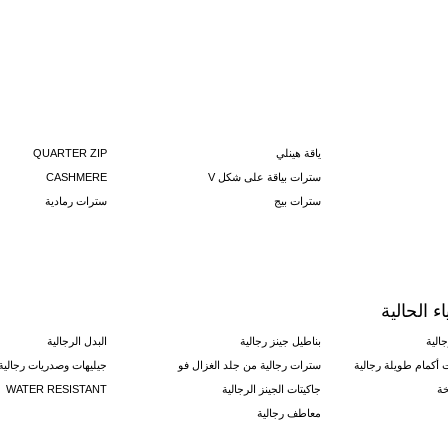
ياقة هينلي
QUARTER ZIP
سترات بياقة على شكل V
CASHMERE
سترات بيج
سترات رمادية
ء الحالية
الية
بناطيل جينز رجالية
البدل الرجالية
أكمام طويلة رجالية
سترات رجالية من جلد الغزال فو
جيليهات وصدريات رجالية
خة
جاكيتات الجينز الرجالية
WATER RESISTANT
معاطف رجالية