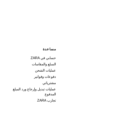
مساعدة
حسابي في ZARA
السلع والمقاسات
عمليات الشحن
دفوعات وفواتير
مشترياتي
عمليات تبديل وإرجاع ورد المبلغ
المدفوع
تجارب ZARA