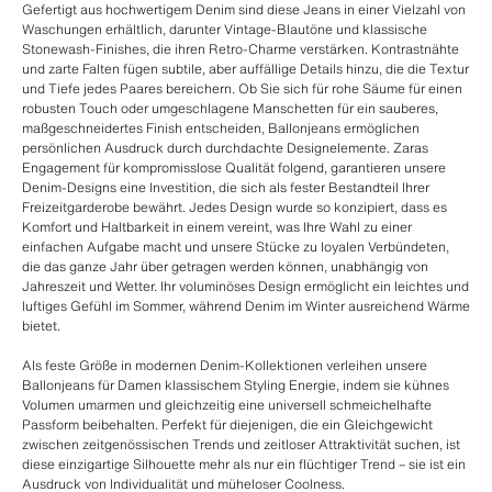
Gefertigt aus hochwertigem Denim sind diese Jeans in einer Vielzahl von
Waschungen erhältlich, darunter Vintage-Blautöne und klassische
Stonewash-Finishes, die ihren Retro-Charme verstärken. Kontrastnähte
und zarte Falten fügen subtile, aber auffällige Details hinzu, die die Textur
und Tiefe jedes Paares bereichern. Ob Sie sich für rohe Säume für einen
robusten Touch oder umgeschlagene Manschetten für ein sauberes,
maßgeschneidertes Finish entscheiden, Ballonjeans ermöglichen
persönlichen Ausdruck durch durchdachte Designelemente. Zaras
Engagement für kompromisslose Qualität folgend, garantieren unsere
Denim-Designs eine Investition, die sich als fester Bestandteil Ihrer
Freizeitgarderobe bewährt. Jedes Design wurde so konzipiert, dass es
Komfort und Haltbarkeit in einem vereint, was Ihre Wahl zu einer
einfachen Aufgabe macht und unsere Stücke zu loyalen Verbündeten,
die das ganze Jahr über getragen werden können, unabhängig von
Jahreszeit und Wetter. Ihr voluminöses Design ermöglicht ein leichtes und
luftiges Gefühl im Sommer, während Denim im Winter ausreichend Wärme
bietet.
Als feste Größe in modernen Denim-Kollektionen verleihen unsere
Ballonjeans für Damen klassischem Styling Energie, indem sie kühnes
Volumen umarmen und gleichzeitig eine universell schmeichelhafte
Passform beibehalten. Perfekt für diejenigen, die ein Gleichgewicht
zwischen zeitgenössischen Trends und zeitloser Attraktivität suchen, ist
diese einzigartige Silhouette mehr als nur ein flüchtiger Trend – sie ist ein
Ausdruck von Individualität und müheloser Coolness.