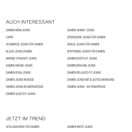
AUCH INTERESSANT
DAMEN MOM-JEANS
DAMEN SKINNY JEANS
CAPRI
ZERRISSENE JEANS FÜR DAMEN
SCHWARZE JEANS FÜR DAMEN
GRAUE JEANS FÜR DAMEN
BLAUE JEANS DAMEN
BOYFRIEND-JEANS FÜR DAMEN
MARINE STRAIGHT JEANS
DAMEN BOOTCUT JEANS
DAMEN GRÜNE JEANS
DAMEN BRAUNE JEANS
DAMEN ROSA JEANS
DAMEN RELAXED FIT JEANS
DAMEN JEANS IN BEIGE
DAMEN JEANS MIT ELASTISCHEM BUND
DAMEN JEANS IN ÜBERGRÖSSE
DAMEN JEANS - AKTIONSPREISE
DAMEN SLOUCHY-JEANS
JETZT IM TREND
SCHLAGHOSEN FÜR DAMEN
DAMEN WEITE JEANS