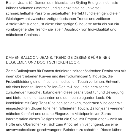
Ballon-Jeans für Damen dem klassischen Styling Energie, indem sie
kühnes Volumen umarmen und gleichzeitig eine universell
schmeichelhafte Passform beibehalten. Perfekt für diejenigen, die ein
Gleichgewicht zwischen zeitgenössischen Trends und zeitloser
Attraktivität suchen, ist diese einzigartige Silhouette mehr als nur ein
vorübergehender Trend – sie ist ein Ausdruck von Individualität und
müheloser Coolness.
DAMEN BALLOON-JEANS. TRENDIGE DESIGNS FÜR EINEN
BEQUEMEN UND DOCH SCHICKEN LOOK.
Zaras Ballonjeans für Damen definieren zeitgenössischen Denim neu mit
ihren übertriebenen Kurven und ihrer voluminösen Silhouette, die
Freizeitkleidung einen frischen, modischen Touch verleihen. Entworfen
mit einer hoch taillierten Ballon-Denim-Hose und einem schmal
zulaufenden Knöchel, balancieren diese Jeans Struktur und Bewegung
und bieten einen entspannten und dennoch eleganten Look. Ob
kombiniert mit Crop Tops für einen schlanken, modernen Vibe oder mit
eingesteckten Blusen für einen raffinierten Touch, Ballonjeans vereinen
mühelos Komfort und urbane Eleganz. Im Mittelpunkt von Zaras
Interpretation dieses Designs steht ein Spiel mit Proportionen – weit an
Hüfte und Oberschenkel, sich zum Knöchel hin verjüngend, um eine
unverwechselbare geschwungene Beinform zu schaffen. Dieser kühne