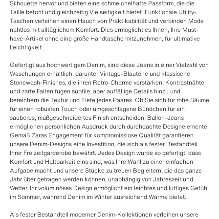
Silhouette hervor und bieten eine schmeichelhafte Passform, die die
Taille betont und gleichzeitig Vielseitigkeit bietet. Funktionale Utility-
Taschen verleihen einen Hauch von Praktikabilität und verbinden Mode
nahtlos mit alltäglichem Komfort. Dies ermöglicht es Ihnen, Ihre Must-
have-Artikel ohne eine große Handtasche mitzunehmen, für ultimative
Leichtigkeit.
Gefertigt aus hochwertigem Denim, sind diese Jeans in einer Vielzahl von
Waschungen erhältlich, darunter Vintage-Blautöne und klassische
Stonewash-Finishes, die ihren Retro-Charme verstärken. Kontrastnähte
und zarte Falten fügen subtile, aber auffällige Details hinzu und
bereichern die Textur und Tiefe jedes Paares. Ob Sie sich für rohe Säume
für einen robusten Touch oder umgeschlagene Bündchen für ein
sauberes, maßgeschneidertes Finish entscheiden, Ballon-Jeans
ermöglichen persönlichen Ausdruck durch durchdachte Designelemente.
Gemäß Zaras Engagement für kompromisslose Qualität garantieren
unsere Denim-Designs eine Investition, die sich als fester Bestandteil
Ihrer Freizeitgarderobe bewährt. Jedes Design wurde so gefertigt, dass
Komfort und Haltbarkeit eins sind, was Ihre Wahl zu einer einfachen
Aufgabe macht und unsere Stücke zu treuen Begleitern, die das ganze
Jahr über getragen werden können, unabhängig von Jahreszeit und
Wetter. Ihr voluminöses Design ermöglicht ein leichtes und luftiges Gefühl
im Sommer, während Denim im Winter ausreichend Wärme bietet.
Als fester Bestandteil moderner Denim-Kollektionen verleihen unsere