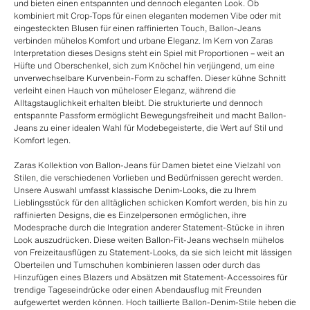
und bieten einen entspannten und dennoch eleganten Look. Ob
kombiniert mit Crop-Tops für einen eleganten modernen Vibe oder mit
eingesteckten Blusen für einen raffinierten Touch, Ballon-Jeans
verbinden mühelos Komfort und urbane Eleganz. Im Kern von Zaras
Interpretation dieses Designs steht ein Spiel mit Proportionen – weit an
Hüfte und Oberschenkel, sich zum Knöchel hin verjüngend, um eine
unverwechselbare Kurvenbein-Form zu schaffen. Dieser kühne Schnitt
verleiht einen Hauch von müheloser Eleganz, während die
Alltagstauglichkeit erhalten bleibt. Die strukturierte und dennoch
entspannte Passform ermöglicht Bewegungsfreiheit und macht Ballon-
Jeans zu einer idealen Wahl für Modebegeisterte, die Wert auf Stil und
Komfort legen.
Zaras Kollektion von Ballon-Jeans für Damen bietet eine Vielzahl von
Stilen, die verschiedenen Vorlieben und Bedürfnissen gerecht werden.
Unsere Auswahl umfasst klassische Denim-Looks, die zu Ihrem
Lieblingsstück für den alltäglichen schicken Komfort werden, bis hin zu
raffinierten Designs, die es Einzelpersonen ermöglichen, ihre
Modesprache durch die Integration anderer Statement-Stücke in ihren
Look auszudrücken. Diese weiten Ballon-Fit-Jeans wechseln mühelos
von Freizeitausflügen zu Statement-Looks, da sie sich leicht mit lässigen
Oberteilen und Turnschuhen kombinieren lassen oder durch das
Hinzufügen eines Blazers und Absätzen mit Statement-Accessoires für
trendige Tageseindrücke oder einen Abendausflug mit Freunden
aufgewertet werden können. Hoch taillierte Ballon-Denim-Stile heben die