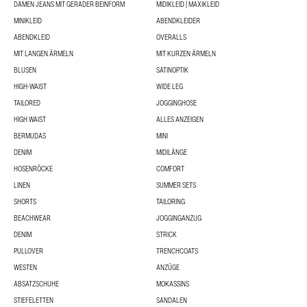
DAMEN JEANS MIT GERADER BEINFORM
MIDIKLEID | MAXIKLEID
MINIKLEID
ABENDKLEIDER
ABENDKLEID
OVERALLS
MIT LANGEN ÄRMELN
MIT KURZEN ÄRMELN
BLUSEN
SATINOPTIK
HIGH-WAIST
WIDE LEG
TAILORED
JOGGINGHOSE
HIGH WAIST
ALLES ANZEIGEN
BERMUDAS
MINI
DENIM
MIDILÄNGE
HOSENRÖCKE
COMFORT
LINEN
SUMMER SETS
SHORTS
TAILORING
BEACHWEAR
JOGGINGANZUG
DENIM
STRICK
PULLOVER
TRENCHCOATS
WESTEN
ANZÜGE
ABSATZSCHUHE
MOKASSINS
STIEFELETTEN
SANDALEN