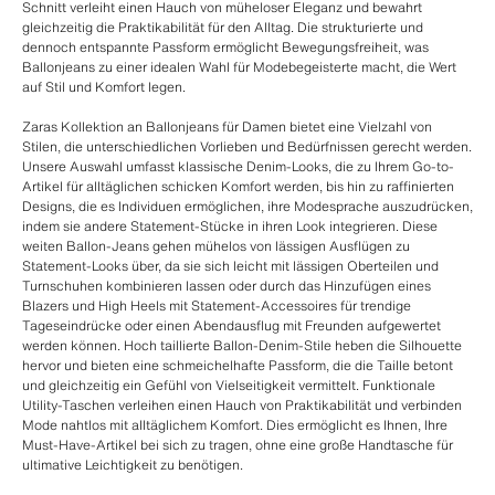
Schnitt verleiht einen Hauch von müheloser Eleganz und bewahrt
gleichzeitig die Praktikabilität für den Alltag. Die strukturierte und
dennoch entspannte Passform ermöglicht Bewegungsfreiheit, was
Ballonjeans zu einer idealen Wahl für Modebegeisterte macht, die Wert
auf Stil und Komfort legen.
Zaras Kollektion an Ballonjeans für Damen bietet eine Vielzahl von
Stilen, die unterschiedlichen Vorlieben und Bedürfnissen gerecht werden.
Unsere Auswahl umfasst klassische Denim-Looks, die zu Ihrem Go-to-
Artikel für alltäglichen schicken Komfort werden, bis hin zu raffinierten
Designs, die es Individuen ermöglichen, ihre Modesprache auszudrücken,
indem sie andere Statement-Stücke in ihren Look integrieren. Diese
weiten Ballon-Jeans gehen mühelos von lässigen Ausflügen zu
Statement-Looks über, da sie sich leicht mit lässigen Oberteilen und
Turnschuhen kombinieren lassen oder durch das Hinzufügen eines
Blazers und High Heels mit Statement-Accessoires für trendige
Tageseindrücke oder einen Abendausflug mit Freunden aufgewertet
werden können. Hoch taillierte Ballon-Denim-Stile heben die Silhouette
hervor und bieten eine schmeichelhafte Passform, die die Taille betont
und gleichzeitig ein Gefühl von Vielseitigkeit vermittelt. Funktionale
Utility-Taschen verleihen einen Hauch von Praktikabilität und verbinden
Mode nahtlos mit alltäglichem Komfort. Dies ermöglicht es Ihnen, Ihre
Must-Have-Artikel bei sich zu tragen, ohne eine große Handtasche für
ultimative Leichtigkeit zu benötigen.