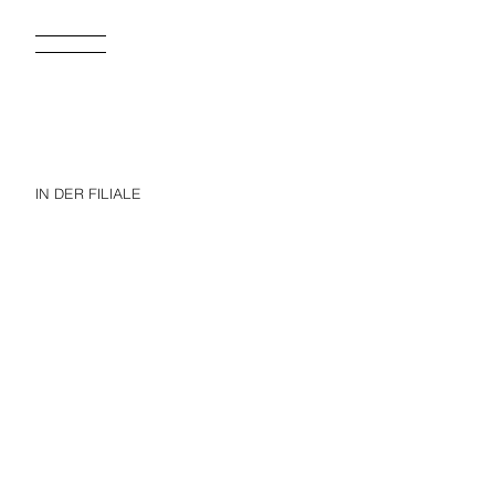
IN DER FILIALE
TRF WIDE-LEG-JEANS MIT NIEDRIGEM BUND UND RISSEN
35,95 EUR