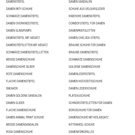
DAMENSTIEFEL
DAMEN SANDALEN
DAMEN PATY-SCHUHE
SCHUHE AUS VELOURSLEDER
SCHWARZE DAMENSTIEFEL
KNIEHOHE DAMENSTIEFEL
DAMEN OVERKNEESTIEFEL
COWBOYSTIEFEL FÜR DAMEN
DAMEN SLINGPUMPS
DAMENPANTOLETTEN
DAMENSTIEFEL MIT ABSATZ
DAMEN CHELSEA-STIEFEL
DAMENSTIEFELETTEN MIT ABSATZ
BRAUNE SCHUHE FÜR DAMEN
SCHWARZE DAMENSTIEFELLETTEN
BRAUNE DAMENSTIEFEL
WEISSE DAMENSCHUHE
SCHWARZE DAMENSCHUHE
DAMENSCHUHE SILBER
GOLDENE DAMENSCHUHE
ROTE DAMENSCHUHE
DAMENLEDERSTIEFEL
FLACHE DAMENSTIEFEL
DAMEN HOCHZEITSSCHUHE
SNEAKER
DAMEN LEDERSCHUHE
DAMEN GOLDENE SANDALEN
PLATEAUSCHUHE
DAMEN SLIDER
SCHNÜRSTIEFELETTEN FÜR DAMEN
FLACHE DAMENSCHUHE
BÜROSCHUHE FÜR DAMEN
DAMEN ANIMAL PRINT SCHUHE
DAMENSCHUHE MIT KEILABSATZ
WEISSE DAMENSANDALEN
KITTENHEEL-SCHUHE
ROSA DAMENSCHUHE
DAMENESPADRILLES