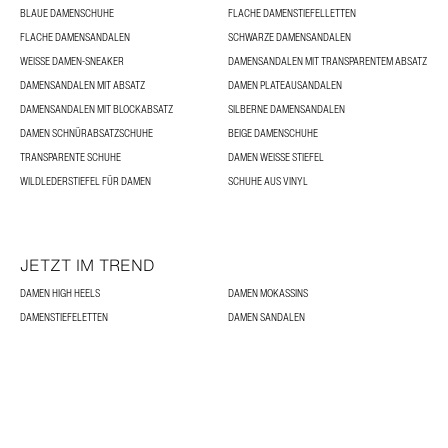
BLAUE DAMENSCHUHE
FLACHE DAMENSTIEFELLETTEN
FLACHE DAMENSANDALEN
SCHWARZE DAMENSANDALEN
WEISSE DAMEN-SNEAKER
DAMENSANDALEN MIT TRANSPARENTEM ABSATZ
DAMENSANDALEN MIT ABSATZ
DAMEN PLATEAUSANDALEN
DAMENSANDALEN MIT BLOCKABSATZ
SILBERNE DAMENSANDALEN
DAMEN SCHNÜRABSATZSCHUHE
BEIGE DAMENSCHUHE
TRANSPARENTE SCHUHE
DAMEN WEISSE STIEFEL
WILDLEDERSTIEFEL FÜR DAMEN
SCHUHE AUS VINYL
JETZT IM TREND
DAMEN HIGH HEELS
DAMEN MOKASSINS
DAMENSTIEFELETTEN
DAMEN SANDALEN