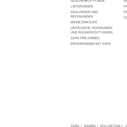
GESCHENKOPTIONEN
I
LIEFERUNGEN
F
ZAHLUNGEN UND
P
RECHNUNGEN
Y
MEINE EINKÄUFE
UMTÄUSCHE, RÜCKGABEN
UND RÜCKERSTATTUNGEN
ZARA PRE-OWNED
ERFAHRUNGEN MIT ZARA
ZARA
/
DAMEN
/
KOLLEKTION
/