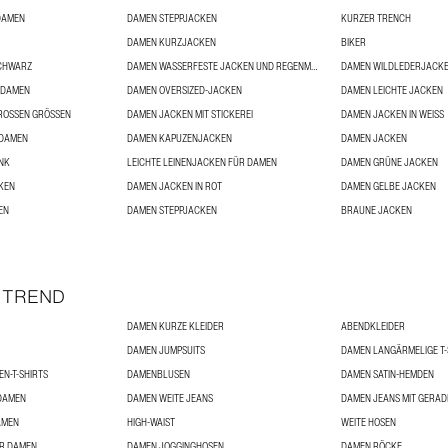
DAMEN
DAMEN STEPPJACKEN
KURZER TRENCH
DAMEN KURZJACKEN
BIKER
SCHWARZ
DAMEN WASSERFESTE JACKEN UND REGENMÄNTEL
DAMEN WILDLEDERJACK
 DAMEN
DAMEN OVERSIZED-JACKEN
DAMEN LEICHTE JACKEN
OSSEN GRÖSSEN
DAMEN JACKEN MIT STICKEREI
DAMEN JACKEN IN WEISS
 DAMEN
DAMEN KAPUZENJACKEN
DAMEN JACKEN
INK
LEICHTE LEINENJACKEN FÜR DAMEN
DAMEN GRÜNE JACKEN
KEN
DAMEN JACKEN IN ROT
DAMEN GELBE JACKEN
EN
DAMEN STEPPJACKEN
BRAUNE JACKEN
 TREND
DAMEN KURZE KLEIDER
ABENDKLEIDER
DAMEN JUMPSUITS
DAMEN LANGÄRMELIGE T-
N-T-SHIRTS
DAMENBLUSEN
DAMEN SATIN-HEMDEN
DAMEN
DAMEN WEITE JEANS
DAMEN JEANS MIT GERAD
AMEN
HIGH-WAIST
WEITE HOSEN
ÜR DAMEN
DAMEN JOGGINGHOSEN
DAMEN RÖCKE