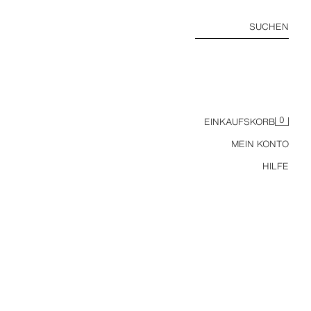
SUCHEN
0
EINKAUFSKORB
MEIN KONTO
HILFE
LEDERJACKE ZW COLLECTION