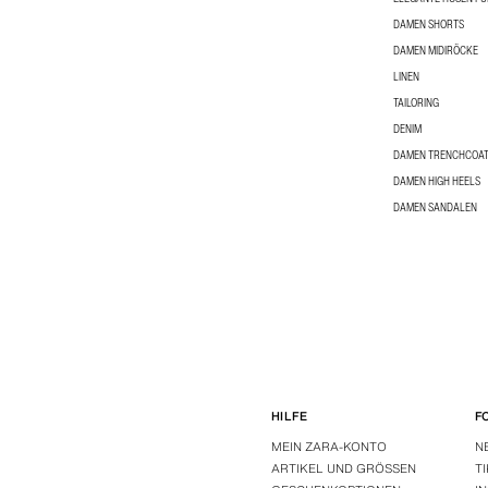
DAMEN SHORTS
DAMEN MIDIRÖCKE
LINEN
TAILORING
DENIM
DAMEN TRENCHCOA
DAMEN HIGH HEELS
DAMEN SANDALEN
HILFE
F
MEIN ZARA-KONTO
N
ARTIKEL UND GRÖSSEN
T