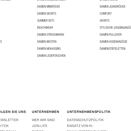
DAMEN MINIRÖCKE
DAMEN JEANSRÖCKE
DAMEN SKORTS
COMFORT
SUMMER SETS
SHORTS
BEACHWEAR
STYLISCHE JOGGINGANZ
DAMEN STRICKWAREN
DAMEN PULLOVER
TS
DAMEN WESTEN
DAMEN HOSENANZÜGE
DAMEN MOKASSINS
DAMENSTIEFELETTEN
DAMEN LEDERTASCHEN
OLGEN SIE UNS
UNTERNEHMEN
UNTERNEHMENSPOLITIK
EWSLETTER
WER WIR SIND
DATENSCHUTZPOLITIK
IKTOK
JOIN LIFE
EINSATZ VON KI