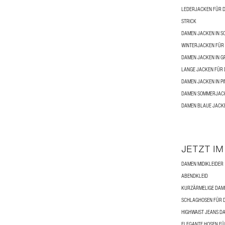
LEDERJACKEN FÜR 
STRICK
DAMEN JACKEN IN 
WINTERJACKEN FÜR
DAMEN JACKEN IN GR
LANGE JACKEN FÜR
DAMEN JACKEN IN P
DAMEN SOMMERJAC
DAMEN BLAUE JACK
JETZT IM
DAMEN MIDIKLEIDER
ABENDKLEID
KURZÄRMELIGE DAME
SCHLAGHOSEN FÜR 
HIGHWAIST JEANS D
ELEGANTE HOSEN F