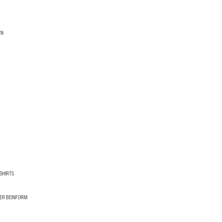
EN
SHIRTS
ER BEINFORM