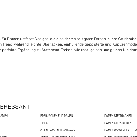
für Damen umfasst Designs, die eine der vielseitigsten Farben in Ihre Garderobe
 im Trend, während leichte Überjacken, einhüllende
gepolsterte
und
Kapuzenmodel
 die perfekte Ergänzung zu Statement-Farben, wie rosa, gelben und grünen Kleider
TERESSANT
DAMEN
LEDERJACKEN FÜR DAMEN
DAMEN STEPPJACKEN
STRICK
DAMEN KURZJACKEN
DAMEN JACKEN IN SCHWARZ