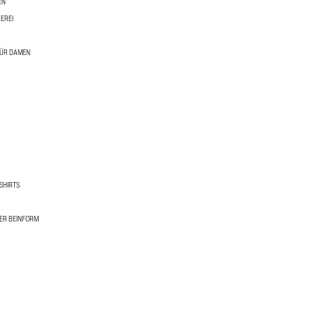
EN
EREI
FÜR DAMEN
SHIRTS
ER BEINFORM