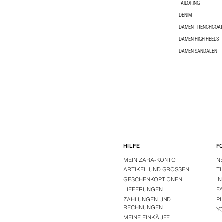
TAILORING
DENIM
DAMEN TRENCHCOA
DAMEN HIGH HEELS
DAMEN SANDALEN
HILFE
F
MEIN ZARA-KONTO
N
ARTIKEL UND GRÖSSEN
T
GESCHENKOPTIONEN
I
LIEFERUNGEN
F
ZAHLUNGEN UND
P
RECHNUNGEN
Y
MEINE EINKÄUFE