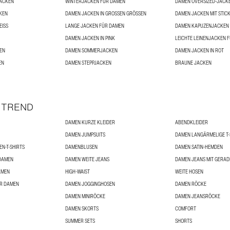
ACKEN
WINTERJACKEN FÜR DAMEN
DAMEN OVERSIZED-JACK
KEN
DAMEN JACKEN IN GROSSEN GRÖSSEN
DAMEN JACKEN MIT STICK
ISS
LANGE JACKEN FÜR DAMEN
DAMEN KAPUZENJACKEN
DAMEN JACKEN IN PINK
LEICHTE LEINENJACKEN 
EN
DAMEN SOMMERJACKEN
DAMEN JACKEN IN ROT
EN
DAMEN STEPPJACKEN
BRAUNE JACKEN
 TREND
DAMEN KURZE KLEIDER
ABENDKLEIDER
DAMEN JUMPSUITS
DAMEN LANGÄRMELIGE T-
N-T-SHIRTS
DAMENBLUSEN
DAMEN SATIN-HEMDEN
DAMEN
DAMEN WEITE JEANS
DAMEN JEANS MIT GERAD
AMEN
HIGH-WAIST
WEITE HOSEN
ÜR DAMEN
DAMEN JOGGINGHOSEN
DAMEN RÖCKE
DAMEN MINIRÖCKE
DAMEN JEANSRÖCKE
DAMEN SKORTS
COMFORT
SUMMER SETS
SHORTS