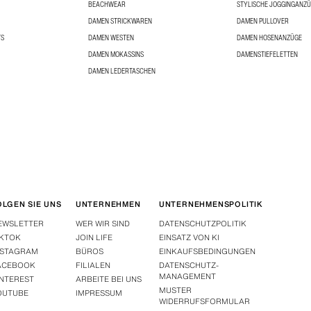
BEACHWEAR
STYLISCHE JOGGINGANZ
DAMEN STRICKWAREN
DAMEN PULLOVER
TS
DAMEN WESTEN
DAMEN HOSENANZÜGE
DAMEN MOKASSINS
DAMENSTIEFELETTEN
DAMEN LEDERTASCHEN
OLGEN SIE UNS
UNTERNEHMEN
UNTERNEHMENSPOLITIK
EWSLETTER
WER WIR SIND
DATENSCHUTZPOLITIK
IKTOK
JOIN LIFE
EINSATZ VON KI
NSTAGRAM
BÜROS
EINKAUFSBEDINGUNGEN
ACEBOOK
FILIALEN
DATENSCHUTZ-
MANAGEMENT
INTEREST
ARBEITE BEI UNS
MUSTER
OUTUBE
IMPRESSUM
WIDERRUFSFORMULAR