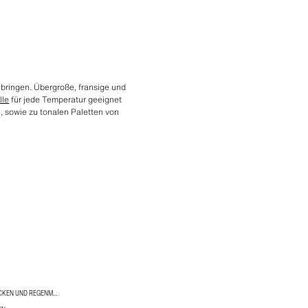
 bringen. Übergroße, fransige und
le
für jede Temperatur geeignet
n, sowie zu tonalen Paletten von
DAMEN WASSERFESTE JACKEN UND REGENMÄNTEL