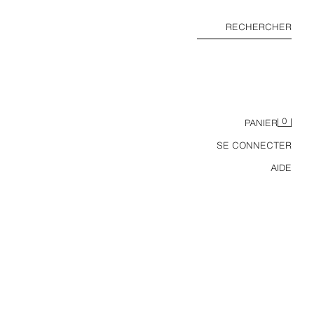
RECHERCHER
0
PANIER
SE CONNECTER
AIDE
ENSEMBLE T-SHIRT ET PANTALON BALLOON EFFET DÉLAVÉ