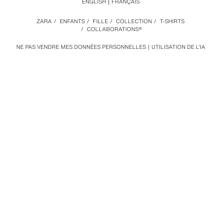
ENGLISH
FRANÇAIS
ZARA
/
ENFANTS
/
FILLE
/
COLLECTION
/
T-SHIRTS
/
COLLABORATIONS®
NE PAS VENDRE MES DONNÉES PERSONNELLES
UTILISATION DE L’IA