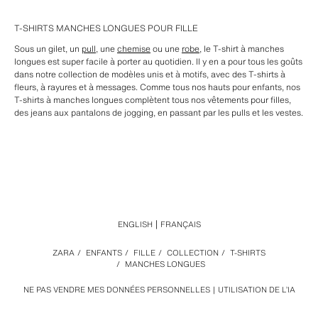
T-SHIRTS MANCHES LONGUES POUR FILLE
Sous un gilet, un
pull
, une
chemise
ou une
robe
, le T-shirt à manches
longues est super facile à porter au quotidien. Il y en a pour tous les goûts
dans notre collection de modèles unis et à motifs, avec des T-shirts à
fleurs, à rayures et à messages. Comme tous nos hauts pour enfants, nos
T-shirts à manches longues complètent tous nos vêtements pour filles,
des jeans aux pantalons de jogging, en passant par les pulls et les vestes.
ENGLISH
FRANÇAIS
ZARA
/
ENFANTS
/
FILLE
/
COLLECTION
/
T-SHIRTS
/
MANCHES LONGUES
NE PAS VENDRE MES DONNÉES PERSONNELLES
UTILISATION DE L’IA