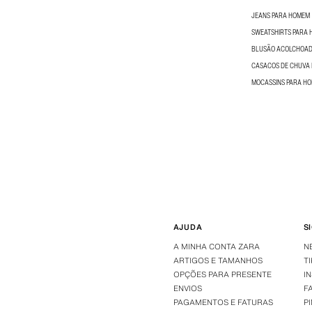
JEANS PARA HOMEM
SWEATSHIRTS PARA
BLUSÃO ACOLCHOAD
CASACOS DE CHUVA
MOCASSINS PARA H
AJUDA
S
A MINHA CONTA ZARA
N
ARTIGOS E TAMANHOS
T
OPÇÕES PARA PRESENTE
I
ENVIOS
F
PAGAMENTOS E FATURAS
P