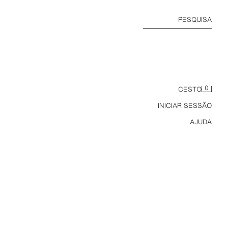
PESQUISA
0
CESTO
INICIAR SESSÃO
AJUDA
CALÇÕES CONTRASTE FRANÇA 98 FIFA WORLD CUP™ FIFA CLASSICS