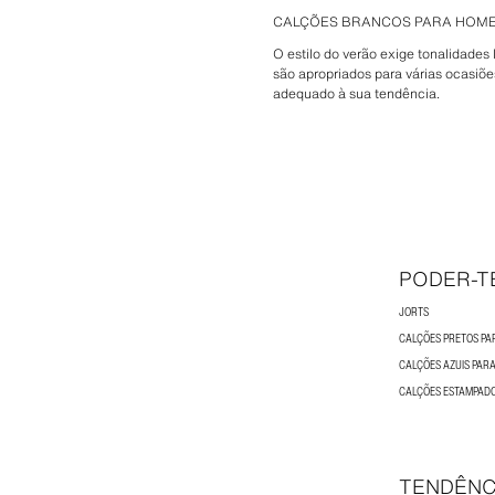
CALÇÕES BRANCOS PARA HOM
O estilo do verão exige tonalidade
são apropriados para várias ocasiõ
adequado à sua tendência.
PODER-T
JORTS
CALÇÕES PRETOS P
CALÇÕES AZUIS PAR
CALÇÕES ESTAMPAD
TENDÊNC