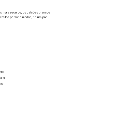
ns mais escuros, os calções brancos
estilos personalizados, há um par
OMEM
OMEM
MEM