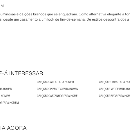
EM
s luminosas e calções brancos que se enquadram. Como alternativa elegante a to
es, desde um casamento a um look de fim-de-semana. De estilos descontraídos a 
E-Á INTERESSAR
CALÇÕES CARGO PARA HOMEM
CALÇÕES CHINO PARA H
ARA HOMEM
CALÇÕES CINZENTOS PARA HOMEM
CALÇÕES VERDE PARA H
A HOMEM
CALÇÕES CASTANHOS PARA HOME
CALÇÕES BEGE PARA HO
OS PARA HOMEM
IA AGORA