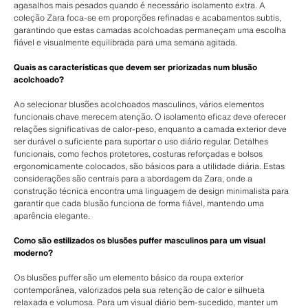
agasalhos mais pesados quando é necessário isolamento extra. A
coleção Zara foca-se em proporções refinadas e acabamentos subtis,
garantindo que estas camadas acolchoadas permaneçam uma escolha
fiável e visualmente equilibrada para uma semana agitada.
Quais as características que devem ser priorizadas num blusão
acolchoado?
Ao selecionar blusões acolchoados masculinos, vários elementos
funcionais chave merecem atenção. O isolamento eficaz deve oferecer
relações significativas de calor-peso, enquanto a camada exterior deve
ser durável o suficiente para suportar o uso diário regular. Detalhes
funcionais, como fechos protetores, costuras reforçadas e bolsos
ergonomicamente colocados, são básicos para a utilidade diária. Estas
considerações são centrais para a abordagem da Zara, onde a
construção técnica encontra uma linguagem de design minimalista para
garantir que cada blusão funciona de forma fiável, mantendo uma
aparência elegante.
Como são estilizados os blusões puffer masculinos para um visual
moderno?
Os blusões puffer são um elemento básico da roupa exterior
contemporânea, valorizados pela sua retenção de calor e silhueta
relaxada e volumosa. Para um visual diário bem-sucedido, manter um