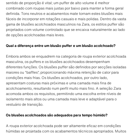
sentido de proporção é vital; um puffer de alto volume é melhor
combinado com roupas mais justas por baixo para manter a forma geral
definida. Tons neutros e acabamentos mate tornam estes blusões mais
fáceis de incorporar em rotações casuais e mais polidas. Dentro da vasta
gama de blusões acolchoados masculinos na Zara, os estilos puffer são
projetados com volume controlado que se encaixa naturalmente ao lado
de opções acolchoadas mais leves.
Qual a diferença entre um blusão puffer e um blusão acolchoado?
Embora ambos se enquadrem na categoria de roupa exterior acolchoada
masculina, os puffers e os blusões acolchoados desempenham
diferentes funções. Os blusões puffer são definidos por secções isoladas
maiores ou "baffles", proporcionando máxima retenção de calor para
condições mais frias. Os blusões acolchoados, por outro lado,
apresentam costuras mais próximas e uma camada mais fina de
acolchoamento, resultando num perfil muito mais fino. A seleção Zara
acomoda ambos os requisitos, permitindo uma escolha entre níveis de
isolamento mais altos ou uma camada mais leve e adaptável para o
vestuário de transição.
Os blusões acolchoados são adequados para tempo húmido?
A roupa exterior acolchoada pode ser altamente eficaz em condições
húmidas se projetada com os acabamentos técnicos apropriados. Muitos