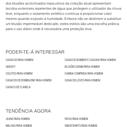
dos blusões acolchoados masculinos da coleção atual apresentam
tecidos exteriores repelentes de água que protegem o utilizador da chuva
leve, enquanto o isolamento sintético continua a proporcionar calor
mesmo quando exposto à humidade. Embora não se destinem a substituir
um blusão impermeável dedicado, estes estilos são uma escolha prática
para o uso diário onde é necessária uma proteção leve.
PODER-TE-Á INTERESSAR
CASACOS PARA HOMEM
CASACOS BOMBER E CASUAIS PARA HOMEM
VARSITY
BLUSÕES DENIM PARA HOMEM
COLETES PARA HOMEM
CAMISA COMPRIDA PARA HOMEM
CASACOS DE BOMBAZINE PARA HOMEM
CASACOS LEVES PARA HOMEM
CASACO DE FLANELA
TENDÊNCIA AGORA
JEANS PARA HOMEM
FATOS PARA HOMEM
MALHAS PARA HOMEM
SWEATSHIRTS PARA HOMEM