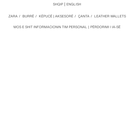
SHQIP
ENGLISH
ZARA
/
BURRË
/
KËPUCË | AKSESORË
/
ÇANTA
/
LEATHER WALLETS
MOS E SHIT INFORMACIONIN TIM PERSONAL
PËRDORIMI I IA-SË