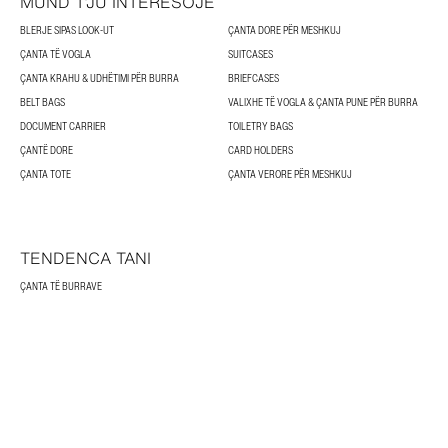
MUND T’JU INTERESOJË
BLERJE SIPAS LOOK-UT
ÇANTA DORE PËR MESHKUJ
ÇANTA TË VOGLA
SUITCASES
ÇANTA KRAHU & UDHËTIMI PËR BURRA
BRIEFCASES
BELT BAGS
VALIXHE TË VOGLA & ÇANTA PUNE PËR BURRA
DOCUMENT CARRIER
TOILETRY BAGS
ÇANTË DORE
CARD HOLDERS
ÇANTA TOTE
ÇANTA VERORE PËR MESHKUJ
TENDENCA TANI
ÇANTA TË BURRAVE