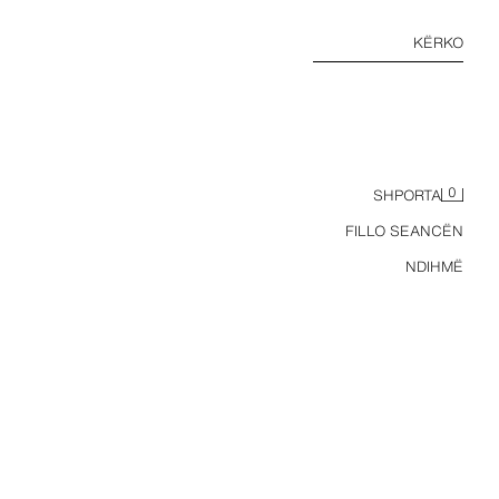
KËRKO
0
SHPORTA
FILLO SEANCËN
NDIHMË
ÇANTË SHOPPER LËKURE ME RRYP