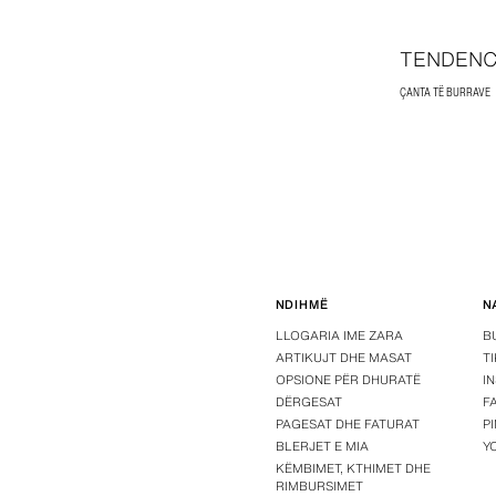
TENDENC
ÇANTA TË BURRAVE
NDIHMË
N
LLOGARIA IME ZARA
B
ARTIKUJT DHE MASAT
T
OPSIONE PËR DHURATË
I
DËRGESAT
F
PAGESAT DHE FATURAT
P
BLERJET E MIA
Y
KËMBIMET, KTHIMET DHE
RIMBURSIMET