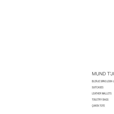
MUND T’J
BLERJE SIPAS LOOK-
SUITCASES
LEATHER WALLETS
TOILETRY BAGS
ÇANTA TOTE