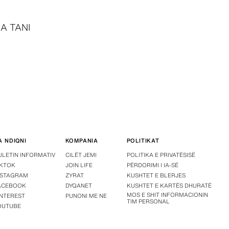
A TANI
A NDIQNI
KOMPANIA
POLITIKAT
ULETIN INFORMATIV
CILËT JEMI
POLITIKA E PRIVATËSISË
IKTOK
JOIN LIFE
PËRDORIMI I IA-SË
NSTAGRAM
ZYRAT
KUSHTET E BLERJES
ACEBOOK
DYQANET
KUSHTET E KARTËS DHURATË
MOS E SHIT INFORMACIONIN
INTEREST
PUNONI ME NE
TIM PERSONAL
OUTUBE