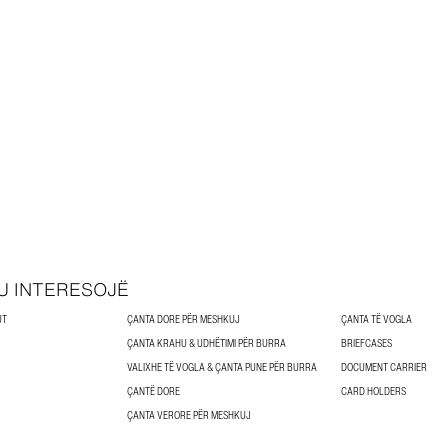
U INTERESOJË
UT
ÇANTA DORE PËR MESHKUJ
ÇANTA TË VOGLA
ÇANTA KRAHU & UDHËTIMI PËR BURRA
BRIEFCASES
VALIXHE TË VOGLA & ÇANTA PUNE PËR BURRA
DOCUMENT CARRIER
ÇANTË DORE
CARD HOLDERS
ÇANTA VERORE PËR MESHKUJ