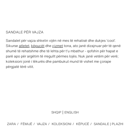
SANDALE PËR VAJZA
Sandalet për vajza shkelin vijën në mes të rehatisë dhe dukjes 'cool'.
Sikurse
atletet
,
këpucët
dhe
çizmet
tona, ato janë dizajnuar për të qenë
shumë të rehatshme dhe të lehta për t'u mbathur - qofshin për hapat e
parë apo për argëtim të rregullt përmes lojës. Nuk janë vetëm për verë;
koleksioni jonë i lëkurës dhe pambukut mund të vishet me çorape
përgjatë tërë vitit.
SHQIP
ENGLISH
ZARA
/
FËMIJË
/
VAJZA
/
KOLEKSIONI
/
KËPUCË
/
SANDALE | PLAZHI