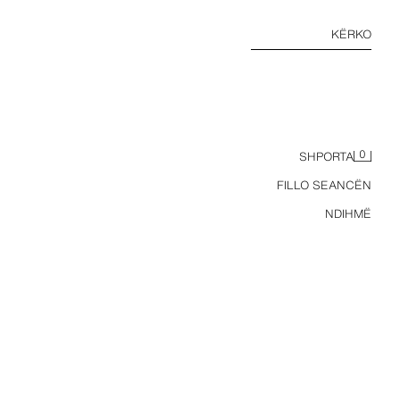
KËRKO
0
SHPORTA
FILLO SEANCËN
NDIHMË
UARA