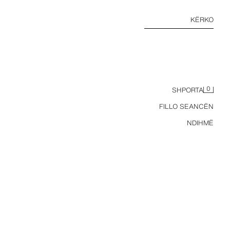
KËRKO
0
SHPORTA
FILLO SEANCËN
NDIHMË