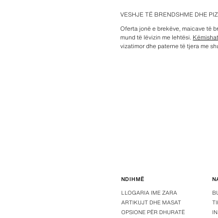
VESHJE TË BRENDSHME DHE PI
Oferta jonë e brekëve, maicave të b
mund të lëvizin me lehtësi.
Këmisha
vizatimor dhe paterne të tjera me sh
NDIHMË
N
LLOGARIA IME ZARA
B
ARTIKUJT DHE MASAT
T
OPSIONE PËR DHURATË
I