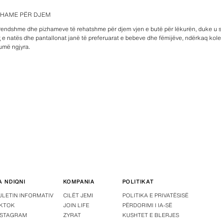
ZHAME PËR DJEM
rendshme dhe pizhameve të rehatshme për djem vjen e butë për lëkurën, duke u sig
t
e natës dhe pantallonat janë të preferuarat e bebeve dhe fëmijëve, ndërkaq kole
umë ngjyra.
A NDIQNI
KOMPANIA
POLITIKAT
ULETIN INFORMATIV
CILËT JEMI
POLITIKA E PRIVATËSISË
IKTOK
JOIN LIFE
PËRDORIMI I IA-SË
NSTAGRAM
ZYRAT
KUSHTET E BLERJES