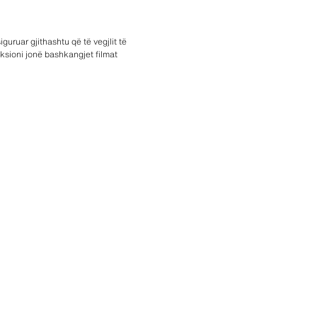
uruar gjithashtu që të vegjlit të
ksioni jonë bashkangjet filmat