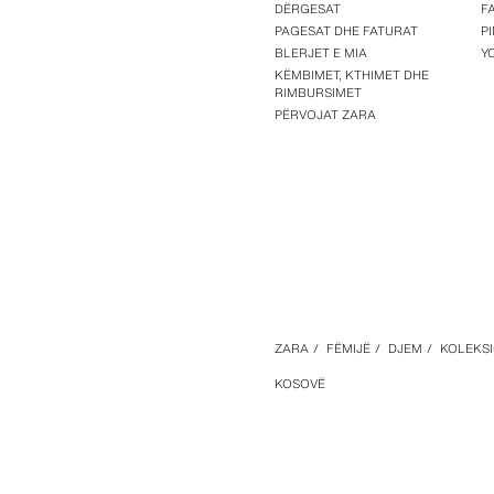
DËRGESAT
F
PAGESAT DHE FATURAT
P
BLERJET E MIA
Y
KËMBIMET, KTHIMET DHE
RIMBURSIMET
PËRVOJAT ZARA
ZARA
/
FËMIJË
/
DJEM
/
KOLEKSI
KOSOVË