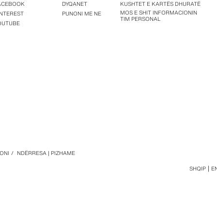
ACEBOOK
DYQANET
KUSHTET E KARTËS DHURATË
MOS E SHIT INFORMACIONIN
INTEREST
PUNONI ME NE
TIM PERSONAL
OUTUBE
ONI
/
NDËRRESA | PIZHAME
SHQIP
E