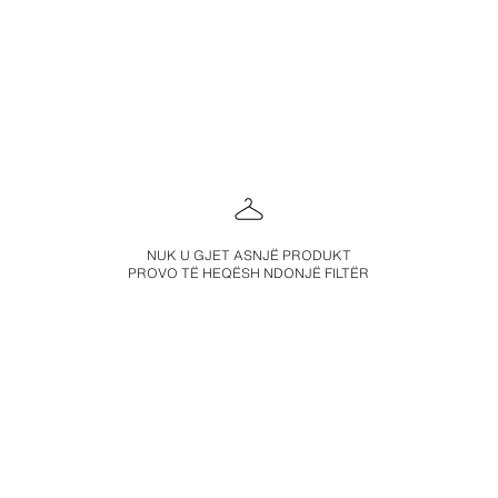
NUK U GJET ASNJË PRODUKT
PROVO TË HEQËSH NDONJË FILTËR