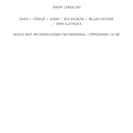
SHQIP
ENGLISH
ZARA
/
FËMIJË
/
DJEM
/
KOLEKSIONI
/
BLUZA HOODIE
/
SHIH GJITHÇKA
MOS E SHIT INFORMACIONIN TIM PERSONAL
PËRDORIMI I IA-SË