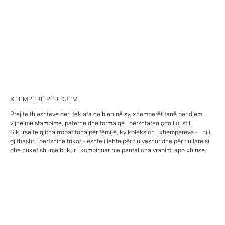
XHEMPERË PËR DJEM
Prej të thjeshtëve deri tek ata që bien në sy, xhemperët tanë për djem
vijnë me stampime, paterne dhe forma që i përshtaten çdo lloj stili.
Sikurse të gjitha rrobat tona për fëmijë, ky koleksion i xhemperëve - i cili
gjithashtu përfshinë
trikot
- është i lehtë për t'u veshur dhe për t'u larë si
dhe duket shumë bukur i kombinuar me pantallona vrapimi apo
xhinse
.