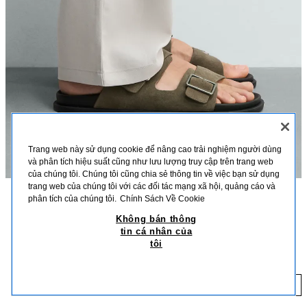
Trang web này sử dụng cookie để nâng cao trải nghiệm người dùng
và phân tích hiệu suất cũng như lưu lượng truy cập trên trang web
của chúng tôi. Chúng tôi cũng chia sẻ thông tin về việc bạn sử dụng
trang web của chúng tôi với các đối tác mạng xã hội, quảng cáo và
phân tích của chúng tôi.
Chính Sách Về Cookie
MÔ TẢ
CHẤT LIỆU
KÍCH THƯỚC
Không bán thông
tin cá nhân của
Chiều cao người mẫu: 188 cm
XĂNG ĐAN DA QUAI ĐÔI
tôi
1.699.000 VND
Xăng đan làm từ da lộn. Hai quai ngang bản rộng ở mu bàn chân có khóa
cài. Lót đế thiết kế phù hợp với cấu trúc bàn chân. Đế bằng, khác màu.
1.
XÁM NÂU
2704/720/131
THÊM