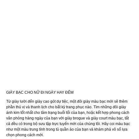
GIÀY BẠC CHO NỮ ĐI NGÀY HAY ĐÊM
Từ giày lười đến giày cao gót dự tiệc, một đôi giày màu bạc mới sẽ thêm
phần thú vị và thanh lịch cho bất kỳ trang phục nào. Tìm những đôi giày
ánh kim tốt nhất cho tâm trạng buổi tối của bạn, hoặc kết hợp phong cách
văn phòng hàng ngày của bạn với giày brogue và giày court màu bạc, tất
cả đều có trong bộ sưu tập trực tuyến mới của chúng tôi. Hãy coi màu bạc
như một màu trung tính trong tủ quần áo của bạn và khám phá vô số lựa
chọn phong cách mới.