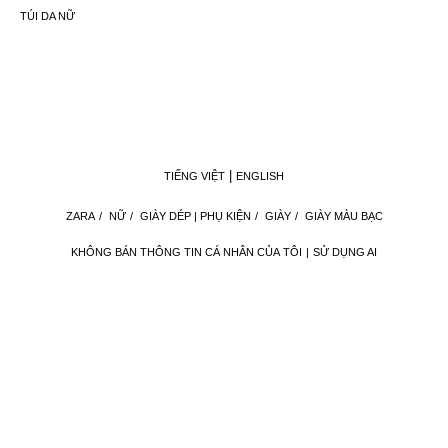
TÚI DA NỮ
TIẾNG VIỆT
ENGLISH
ZARA
/
NỮ
/
GIÀY DÉP | PHỤ KIỆN
/
GIÀY
/
GIÀY MÀU BẠC
KHÔNG BÁN THÔNG TIN CÁ NHÂN CỦA TÔI
SỬ DỤNG AI