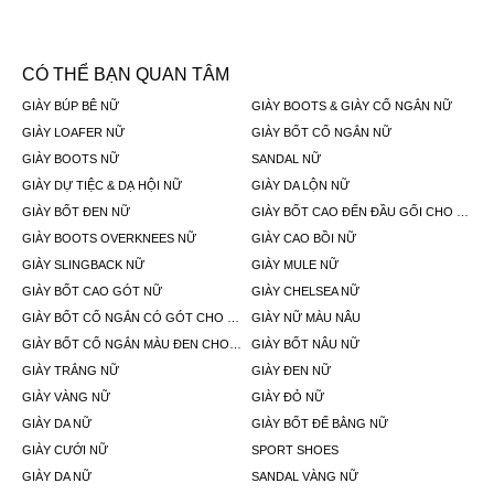
CÓ THỂ BẠN QUAN TÂM
GIÀY BÚP BÊ NỮ
GIÀY BOOTS & GIÀY CỔ NGẮN NỮ
GIÀY LOAFER NỮ
GIÀY BỐT CỔ NGẮN NỮ
GIÀY BOOTS NỮ
SANDAL NỮ
GIÀY DỰ TIỆC & DẠ HỘI NỮ
GIÀY DA LỘN NỮ
GIÀY BỐT ĐEN NỮ
GIÀY BỐT CAO ĐẾN ĐẦU GỐI CHO NỮ
GIÀY BOOTS OVERKNEES NỮ
GIÀY CAO BỒI NỮ
GIÀY SLINGBACK NỮ
GIÀY MULE NỮ
GIÀY BỐT CAO GÓT NỮ
GIÀY CHELSEA NỮ
GIÀY BỐT CỔ NGẮN CÓ GÓT CHO NỮ
GIÀY NỮ MÀU NÂU
GIÀY BỐT CỔ NGẮN MÀU ĐEN CHO NỮ
GIÀY BỐT NÂU NỮ
GIÀY TRẮNG NỮ
GIÀY ĐEN NỮ
GIÀY VÀNG NỮ
GIÀY ĐỎ NỮ
GIÀY DA NỮ
GIÀY BỐT ĐẾ BẰNG NỮ
GIÀY CƯỚI NỮ
SPORT SHOES
GIÀY DA NỮ
SANDAL VÀNG NỮ