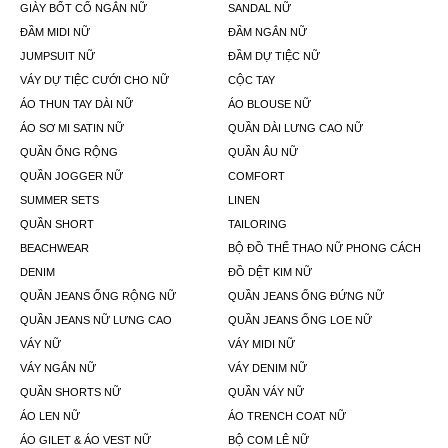
GIÀY BỐT CỔ NGẮN NỮ
SANDAL NỮ
ĐẦM MIDI NỮ
ĐẦM NGẮN NỮ
JUMPSUIT NỮ
ĐẦM DỰ TIỆC NỮ
VÁY DỰ TIỆC CƯỚI CHO NỮ
CỘC TAY
ÁO THUN TAY DÀI NỮ
ÁO BLOUSE NỮ
ÁO SƠ MI SATIN NỮ
QUẦN DÀI LƯNG CAO NỮ
QUẦN ỐNG RỘNG
QUẦN ÂU NỮ
QUẦN JOGGER NỮ
COMFORT
SUMMER SETS
LINEN
QUẦN SHORT
TAILORING
BEACHWEAR
BỘ ĐỒ THỂ THAO NỮ PHONG CÁCH
DENIM
ĐỒ DỆT KIM NỮ
QUẦN JEANS ỐNG RỘNG NỮ
QUẦN JEANS ỐNG ĐỨNG NỮ
QUẦN JEANS NỮ LƯNG CAO
QUẦN JEANS ỐNG LOE NỮ
VÁY NỮ
VÁY MIDI NỮ
VÁY NGẮN NỮ
VÁY DENIM NỮ
QUẦN SHORTS NỮ
QUẦN VÁY NỮ
ÁO LEN NỮ
ÁO TRENCH COAT NỮ
ÁO GILET & ÁO VEST NỮ
BỘ COM LÊ NỮ