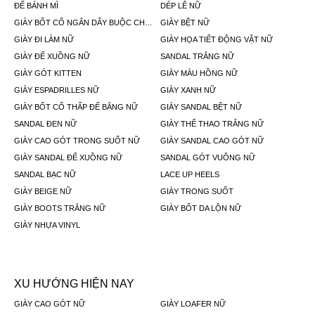
ĐẾ BÁNH MÌ
DÉP LÊ NỮ
GIÀY BỐT CỔ NGẮN DÂY BUỘC CHO NỮ
GIÀY BỆT NỮ
GIÀY ĐI LÀM NỮ
GIÀY HỌA TIẾT ĐỘNG VẬT NỮ
GIÀY ĐẾ XUỒNG NỮ
SANDAL TRẮNG NỮ
GIÀY GÓT KITTEN
GIÀY MÀU HỒNG NỮ
GIÀY ESPADRILLES NỮ
GIÀY XANH NỮ
GIÀY BỐT CỔ THẤP ĐẾ BẰNG NỮ
GIÀY SANDAL BỆT NỮ
SANDAL ĐEN NỮ
GIÀY THỂ THAO TRẮNG NỮ
GIÀY CAO GÓT TRONG SUỐT NỮ
GIÀY SANDAL CAO GÓT NỮ
GIÀY SANDAL ĐẾ XUỒNG NỮ
SANDAL GÓT VUÔNG NỮ
SANDAL BẠC NỮ
LACE UP HEELS
GIÀY BEIGE NỮ
GIÀY TRONG SUỐT
GIÀY BOOTS TRẮNG NỮ
GIÀY BỐT DA LỘN NỮ
GIÀY NHỰA VINYL
XU HƯỚNG HIỆN NAY
GIÀY CAO GÓT NỮ
GIÀY LOAFER NỮ