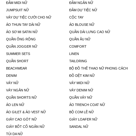
ĐẦM MIDI NỮ
ĐẦM NGẮN NỮ
JUMPSUIT NỮ
ĐẦM DỰ TIỆC NỮ
VÁY DỰ TIỆC CƯỚI CHO NỮ
CỘC TAY
ÁO THUN TAY DÀI NỮ
ÁO BLOUSE NỮ
ÁO SƠ MI SATIN NỮ
QUẦN DÀI LƯNG CAO NỮ
QUẦN ỐNG RỘNG
QUẦN ÂU NỮ
QUẦN JOGGER NỮ
COMFORT
SUMMER SETS
LINEN
QUẦN SHORT
TAILORING
BEACHWEAR
BỘ ĐỒ THỂ THAO NỮ PHONG CÁCH
DENIM
ĐỒ DỆT KIM NỮ
VÁY NỮ
VÁY MIDI NỮ
VÁY NGẮN NỮ
VÁY DENIM NỮ
QUẦN SHORTS NỮ
QUẦN VÁY NỮ
ÁO LEN NỮ
ÁO TRENCH COAT NỮ
ÁO GILET & ÁO VEST NỮ
BỘ COM LÊ NỮ
GIÀY CAO GÓT NỮ
GIÀY LOAFER NỮ
GIÀY BỐT CỔ NGẮN NỮ
SANDAL NỮ
TÚI DA NỮ