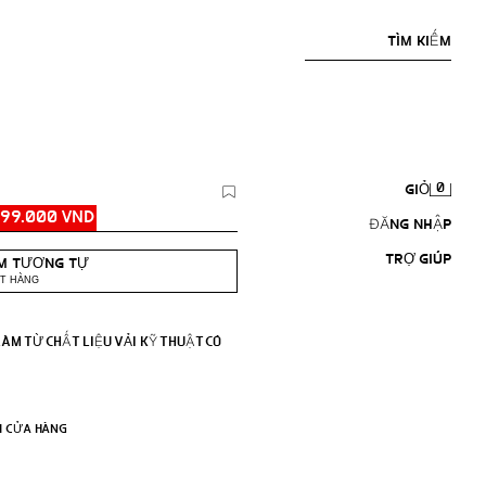
TÌM KIẾM
0
GIỎ
399.000 VND
ĐĂNG NHẬP
TRỢ GIÚP
M TƯƠNG TỰ
T HÀNG
M TỪ CHẤT LIỆU VẢI KỸ THUẬT CÓ
VỚI DÂY LƯNG KHÓA ĐÔI CÙNG MÀU.
I CỬA HÀNG
Ở ĐƯỜNG MAY.
N.
O VÀ KHUY BẤM.