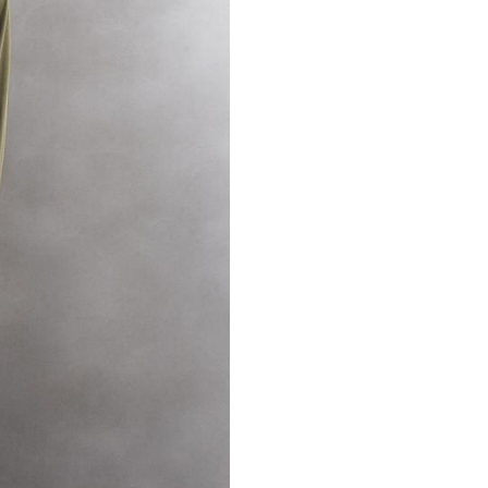
NGƯỜI MẪU CAO 1.89 M, NẶNG 73
ZARA ATHLETICZ.
26 1 18 1