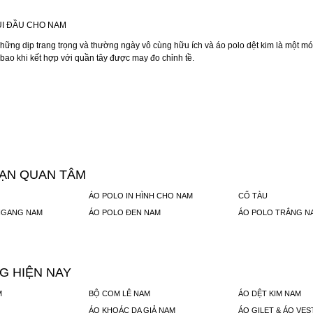
UI ĐẦU CHO NAM
ng dịp trang trọng và thường ngày vô cùng hữu ích và áo polo dệt kim là một mó
bao khi kết hợp với quần tây được may đo chỉnh tề.
BẠN QUAN TÂM
ÁO POLO IN HÌNH CHO NAM
CỔ TÀU
NGANG NAM
ÁO POLO ĐEN NAM
ÁO POLO TRẮNG N
G HIỆN NAY
M
BỘ COM LÊ NAM
ÁO DỆT KIM NAM
ÁO KHOÁC DA GIẢ NAM
ÁO GILET & ÁO VES