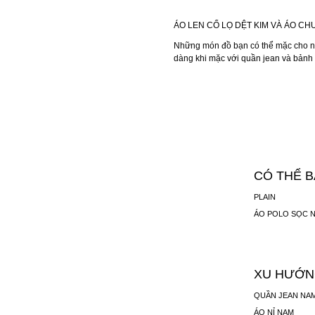
ÁO LEN CỔ LỌ DỆT KIM VÀ ÁO CH
Những món đồ bạn có thể mặc cho nhữ
dàng khi mặc với quần jean và bảnh 
CÓ THỂ 
PLAIN
ÁO POLO SỌC 
XU HƯỚN
QUẦN JEAN NA
ÁO NỈ NAM