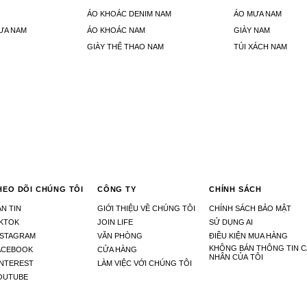
ÁO KHOÁC DENIM NAM
ÁO MƯA NAM
ƯA NAM
ÁO KHOÁC NAM
GIÀY NAM
GIÀY THỂ THAO NAM
TÚI XÁCH NAM
HEO DÕI CHÚNG TÔI
CÔNG TY
CHÍNH SÁCH
N TIN
GIỚI THIỆU VỀ CHÚNG TÔI
CHÍNH SÁCH BẢO MẬT
IKTOK
JOIN LIFE
SỬ DỤNG AI
NSTAGRAM
VĂN PHÒNG
ĐIỀU KIỆN MUA HÀNG
KHÔNG BÁN THÔNG TIN C
ACEBOOK
CỬA HÀNG
NHÂN CỦA TÔI
INTEREST
LÀM VIỆC VỚI CHÚNG TÔI
OUTUBE