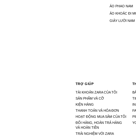
ÁO PHAO NAM
ÁO KHOÁC ĐI M
GIÀY LƯỜI NAM
TRỢ GIÚP
T
TÀI KHOẢN ZARA CỦA TÔI
BẢ
SẢN PHẨM VÀ CỠ
T
KIỆN HÀNG
I
THANH TOÁN VÀ HÓA ĐƠN
F
HOẠT ĐỘNG MUA SẮM CỦA TÔI
P
ĐỔI HÀNG, HOÀN TRẢ HÀNG
Y
VÀ HOÀN TIỀN
TRẢI NGHIỆM VỚI ZARA