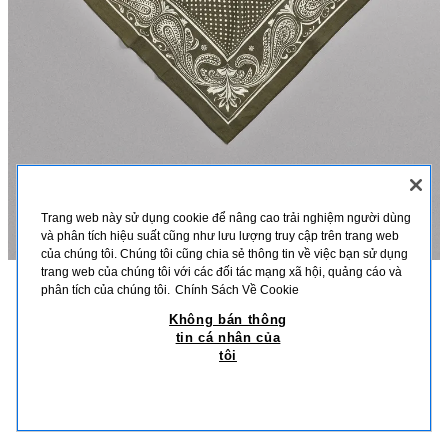
Trang web này sử dụng cookie để nâng cao trải nghiệm người dùng
và phân tích hiệu suất cũng như lưu lượng truy cập trên trang web
của chúng tôi. Chúng tôi cũng chia sẻ thông tin về việc bạn sử dụng
trang web của chúng tôi với các đối tác mạng xã hội, quảng cáo và
phân tích của chúng tôi.
Chính Sách Về Cookie
MÔ TẢ
CHẤT LIỆU
KÍCH THƯỚC
Không bán thông
tin cá nhân của
KHĂN BANDANA HỌA TIẾT HÌNH HỌC
KHĂN BANDANA BẰNG VẢI COTTON.
tôi
599.000 VND
-33%
399.000 VND
KÍCH THƯỚC: 60 X 60 CM.
399.
SẢN PHẨM TƯƠNG TỰ
ZARA ATHLETICZ.
HẾT HÀNG
XANH LỤC
3920/326/500
26 1 18 1