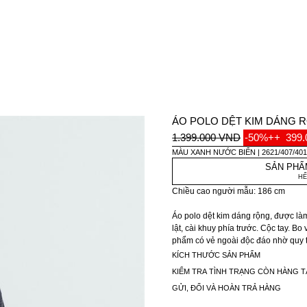
ÁO POLO DỆT KIM DÁNG 
1.399.000 VND
-50%++
399
MÀU XANH NƯỚC BIỂN
2621/407/40
SẢN PHẨ
HẾ
Chiều cao người mẫu: 186 cm
Áo polo dệt kim dáng rộng, được làm 
lật, cài khuy phía trước. Cộc tay. B
phẩm có vẻ ngoài độc đáo nhờ quy trì
có thể hơi khác so với ảnh.
KÍCH THƯỚC SẢN PHẨM
KIỂM TRA TÌNH TRẠNG CÒN HÀNG T
GỬI, ĐỔI VÀ HOÀN TRẢ HÀNG