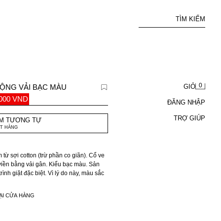
TÌM KIẾM
0
RỘNG VẢI BẠC MÀU
GIỎ
.000 VND
ĐĂNG NHẬP
1
TRỢ GIÚP
M TƯƠNG TỰ
T HÀNG
từ sợi cotton (trừ phần co giãn). Cổ ve
o viền bằng vải gân. Kiểu bạc màu. Sản
nh giặt đặc biệt. Vì lý do này, màu sắc
ẠI CỬA HÀNG