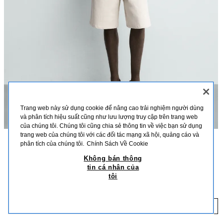
Trang web này sử dụng cookie để nâng cao trải nghiệm người dùng
và phân tích hiệu suất cũng như lưu lượng truy cập trên trang web
của chúng tôi. Chúng tôi cũng chia sẻ thông tin về việc bạn sử dụng
trang web của chúng tôi với các đối tác mạng xã hội, quảng cáo và
phân tích của chúng tôi.
Chính Sách Về Cookie
MÔ TẢ
MÀU SẮC
CHẤT LIỆU
KÍCH THƯỚC
Không bán thông
tin cá nhân của
Chiều cao người mẫu: 185 cm
ÁO POLO DỆT KIM COTTON PHA DÁNG SUÔNG
+3
tôi
1.699.000 VND
Áo polo dệt kim dáng suông, vải pha cotton và 10% lụa. Cổ ve lật, cài
khuy phía trước và cộc tay. Bo viền bằng vải gân.
1.
MÀU XANH HẢI QUÂN ĐẬM
6674/445/422
THÊM