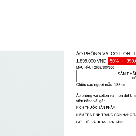
ÁO PHÔNG VẢI COTTON - 
1.899.000 VND
-50%++
399
MÀU NÂU
2632/300/700
SẢN PHẨ
HẾ
Chiều cao người mẫu: 188 cm
Áo phông vải cotton và linen dệt kim 
viền bằng vải gân.
KÍCH THƯỚC SẢN PHẨM
KIỂM TRA TÌNH TRẠNG CÒN HÀNG T
GỬI, ĐỔI VÀ HOÀN TRẢ HÀNG