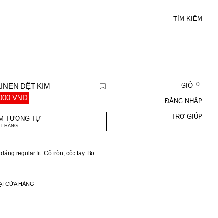
TÌM KIẾM
0
LINEN DỆT KIM
GIỎ
.000 VND
ĐĂNG NHẬP
TRỢ GIÚP
M TƯƠNG TỰ
T HÀNG
dáng regular fit. Cổ tròn, cộc tay. Bo
ẠI CỬA HÀNG