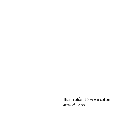
Thành phần
:
52% vải cotton,
48% vải lanh