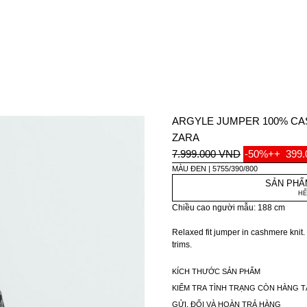
ARGYLE JUMPER 100% CA
ZARA
7.999.000 VND
-50%++
399
MÀU ĐEN
5755/390/800
SẢN PHẨ
HẾ
Chiều cao người mẫu: 188 cm
Relaxed fit jumper in cashmere knit
trims.
Special Aaron Levine x ZARA collect
KÍCH THƯỚC SẢN PHẨM
KIỂM TRA TÌNH TRẠNG CÒN HÀNG T
GỬI, ĐỔI VÀ HOÀN TRẢ HÀNG