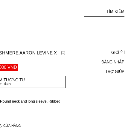
TÌM KIẾM
0
SHMERE AARON LEVINE X
GIỎ
ĐĂNG NHẬP
.000 VND
TRỢ GIÚP
M TƯƠNG TỰ
T HÀNG
. Round neck and long sleeve. Ribbed
ion.
ẠI CỬA HÀNG