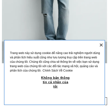
Trang web này sử dụng cookie để nâng cao trải nghiệm người dùng
và phân tích hiệu suất cũng như lưu lượng truy cập trên trang web
của chúng tôi. Chúng tôi cũng chia sẻ thông tin về việc bạn sử dụng
trang web của chúng tôi với các đối tác mạng xã hội, quảng cáo và
phân tích của chúng tôi.
Chính Sách Về Cookie
MÔ TẢ
MÀU SẮC
CHẤT LIỆU
KÍCH THƯỚC
Không bán thông
ÁO KHOÁC DÁNG SƠ MI REGULAR FIT KIỂU
tin cá nhân của
Chiều cao người mẫu: 186 cm
BẠC MÀU
tôi
2.599.000 VND
-50%++
699.000 VND
Áo khoác kiểu sơ mi, dáng regular fit, chất liệu vải cotton. Cổ ve lật, dài
tay, cổ tay bo và cài khuy. Có túi đáp phía trước. Kiểu bạc màu. Cài khuy
69
phía trước. Sản phẩm có vẻ ngoài độc đáo nhờ quy trình giặt đặc biệt. Vì
THÊM
XANH LÁ NHẠT
1437/484/519
lý do này, màu sắc có thể hơi khác so với hình ảnh.