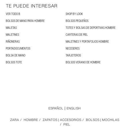
TE PUEDE INTERESAR
VER TODO B
SHOP BY LOOK
BOLSOS DE MANO PARA HOMBRE
BOLSOS PEQUEÑOS
MALETAS
TOTES Y BOLSAS DE DEPORTIVAS HOMBRE
MALETINES
CARTERAS DE PIEL
RIÑONERAS
MALETINES Y PORTAFOLIOS HOMBRE
PORTADOCUMENTOS
NECESERES
BOLSA DE MANO
TARJETEROS
BOLSOS TOTE
BOLSOS VERANO DE HOMBRE
ESPAÑOL
ENGLISH
ZARA
/
HOMBRE
/
ZAPATOS | ACCESORIOS
/
BOLSOS | MOCHILAS
/
PIEL