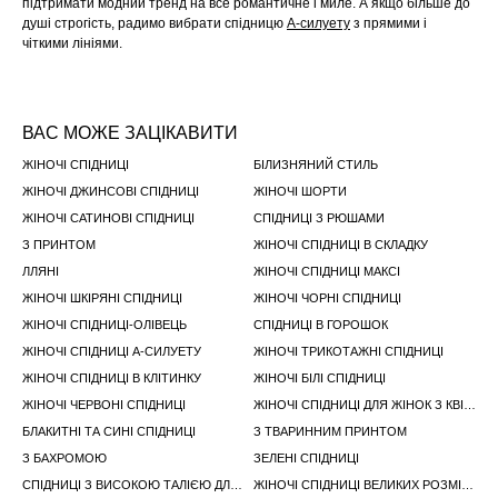
підтримати модний тренд на все романтичне і миле. А якщо бiльше до
душі строгість, радимо вибрати спідницю
А-силуету
з прямими і
чіткими лініями.
ВАС МОЖЕ ЗАЦІКАВИТИ
ЖІНОЧІ СПІДНИЦІ
БІЛИЗНЯНИЙ СТИЛЬ
ЖІНОЧІ ДЖИНСОВІ СПІДНИЦІ
ЖІНОЧІ ШОРТИ
ЖІНОЧІ САТИНОВІ СПІДНИЦІ
СПІДНИЦІ З РЮШАМИ
З ПРИНТОМ
ЖІНОЧІ СПІДНИЦІ В СКЛАДКУ
ЛЛЯНІ
ЖІНОЧІ СПІДНИЦІ МАКСІ
ЖІНОЧІ ШКІРЯНІ СПІДНИЦІ
ЖІНОЧІ ЧОРНІ СПІДНИЦІ
ЖІНОЧІ СПІДНИЦІ-ОЛІВЕЦЬ
СПІДНИЦІ В ГОРОШОК
ЖІНОЧІ СПІДНИЦІ А-СИЛУЕТУ
ЖІНОЧІ ТРИКОТАЖНІ СПІДНИЦІ
ЖІНОЧІ СПІДНИЦІ В КЛІТИНКУ
ЖІНОЧІ БІЛІ СПІДНИЦІ
ЖІНОЧІ ЧЕРВОНІ СПІДНИЦІ
ЖІНОЧІ СПІДНИЦІ ДЛЯ ЖІНОК З КВІТКОВИМ ПРИНТОМ
БЛАКИТНІ ТА СИНІ СПІДНИЦІ
З ТВАРИННИМ ПРИНТОМ
З БАХРОМОЮ
ЗЕЛЕНІ СПІДНИЦІ
СПІДНИЦІ З ВИСОКОЮ ТАЛІЄЮ ДЛЯ ЖІНОК
ЖІНОЧІ СПІДНИЦІ ВЕЛИКИХ РОЗМІРІВ