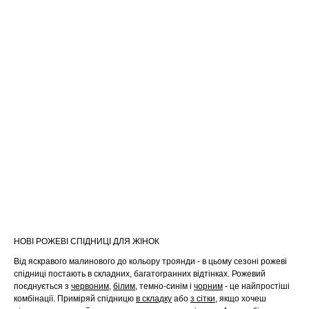
НОВІ РОЖЕВІ СПІДНИЦІ ДЛЯ ЖІНОК
Від яскравого малинового до кольору троянди - в цьому сезоні рожеві
спідниці постають в складних, багатогранних відтінках. Рожевий
поєднується з
червоним
,
білим
, темно-синім і
чорним
- це найпростіші
комбінації. Приміряй спідницю
в складку
або
з сітки
, якщо хочеш