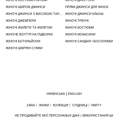
ЖІНОЧІ КОСТЮМНІ БРЮКИ
ЖІНОЧІ ДЖОГГЕРИ
ЖІНОЧІ ШИРОКІ ДЖИНСИ
ПРЯМІ ДЖИНСИ ДЛЯ ЖІНОК
ЖІНОЧІ ДЖИНСИ З ВИСОКОЮ ТАЛІЄЮ
ЖІНОЧІ ДЖИНСИ КЛЬОШ
ЖІНОЧІ ДЖЕМПЕРИ
ЖІНОЧІ ТРЕНЧІ
ЖІНОЧІ ЖИЛЕТИ ТА ЖИЛЕТКИ
ЖІНОЧІ КОСТЮМИ
ЖІНОЧЕ ВЗУТТЯ НА ПІДБОРАХ
ЖІНОЧІ МОКАСИНИ
ЖІНОЧІ БОТИЛЬЙОНИ
ЖІНОЧІ САНДАЛІ І БОСОНІЖКИ
ЖІНОЧІ ШКІРЯНІ СУМКИ
УКРАЇНСЬКА
ENGLISH
ZARA
/
ЖІНКИ
/
КОЛЕКЦІЯ
/
СПІДНИЦІ
/
PARTY
НЕ ПРОДАВАЙТЕ МОЇ ПЕРСОНАЛЬНІ ДАНІ
ВИКОРИСТАННЯ ШІ