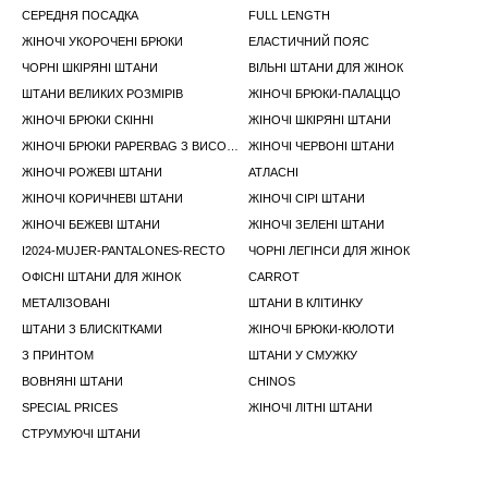
СЕРЕДНЯ ПОСАДКА
FULL LENGTH
ЖІНОЧІ УКОРОЧЕНІ БРЮКИ
ЕЛАСТИЧНИЙ ПОЯС
ЧОРНІ ШКІРЯНІ ШТАНИ
ВІЛЬНІ ШТАНИ ДЛЯ ЖІНОК
ШТАНИ ВЕЛИКИХ РОЗМІРІВ
ЖІНОЧІ БРЮКИ-ПАЛАЦЦО
ЖІНОЧІ БРЮКИ СКIННI
ЖІНОЧІ ШКІРЯНІ ШТАНИ
ЖІНОЧІ БРЮКИ PAPERBAG З ВИСОКИМ ПОЯСОМ
ЖІНОЧІ ЧЕРВОНІ ШТАНИ
ЖІНОЧІ РОЖЕВІ ШТАНИ
АТЛАСНІ
ЖІНОЧІ КОРИЧНЕВІ ШТАНИ
ЖІНОЧІ СІРІ ШТАНИ
ЖІНОЧІ БЕЖЕВІ ШТАНИ
ЖІНОЧІ ЗЕЛЕНІ ШТАНИ
I2024-MUJER-PANTALONES-RECTO
ЧОРНІ ЛЕГІНСИ ДЛЯ ЖІНОК
ОФІСНІ ШТАНИ ДЛЯ ЖІНОК
CARROT
МЕТАЛІЗОВАНІ
ШТАНИ В КЛІТИНКУ
ШТАНИ З БЛИСКІТКАМИ
ЖІНОЧІ БРЮКИ-КЮЛОТИ
З ПРИНТОМ
ШТАНИ У СМУЖКУ
ВОВНЯНІ ШТАНИ
CHINOS
SPECIAL PRICES
ЖІНОЧІ ЛІТНІ ШТАНИ
СТРУМУЮЧІ ШТАНИ