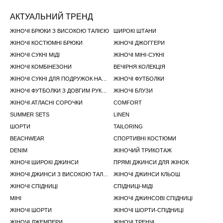
АКТУАЛЬНИЙ ТРЕНД
ЖІНОЧІ БРЮКИ З ВИСОКОЮ ТАЛІЄЮ
ШИРОКІ ШТАНИ
ЖІНОЧІ КОСТЮМНІ БРЮКИ
ЖІНОЧІ ДЖОГГЕРИ
ЖІНОЧІ СУКНІ МІДІ
ЖІНОЧІ МІНІ-СУКНІ
ЖІНОЧІ КОМБІНЕЗОНИ
ВЕЧІРНЯ КОЛЕКЦІЯ
ЖІНОЧІ СУКНІ ДЛЯ ПОДРУЖОК НАРЕЧЕНОЇ
ЖІНОЧІ ФУТБОЛКИ
ЖІНОЧІ ФУТБОЛКИ З ДОВГИМ РУКАВОМ
ЖІНОЧІ БЛУЗИ
ЖІНОЧІ АТЛАСНІ СОРОЧКИ
COMFORT
SUMMER SETS
LINEN
ШОРТИ
TAILORING
BEACHWEAR
СПОРТИВНІ КОСТЮМИ
DENIM
ЖІНОЧИЙ ТРИКОТАЖ
ЖІНОЧІ ШИРОКІ ДЖИНСИ
ПРЯМІ ДЖИНСИ ДЛЯ ЖІНОК
ЖІНОЧІ ДЖИНСИ З ВИСОКОЮ ТАЛІЄЮ
ЖІНОЧІ ДЖИНСИ КЛЬОШ
ЖІНОЧІ СПІДНИЦІ
СПІДНИЦІ-МІДІ
МІНІ
ЖІНОЧІ ДЖИНСОВІ СПІДНИЦІ
ЖІНОЧІ ШОРТИ
ЖІНОЧІ ШОРТИ-СПІДНИЦI
ЖІНОЧІ ДЖЕМПЕРИ
ЖІНОЧІ ТРЕНЧІ