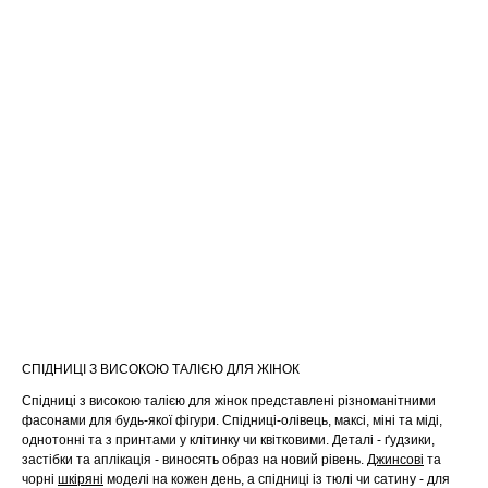
СПІДНИЦІ З ВИСОКОЮ ТАЛІЄЮ ДЛЯ ЖІНОК
Спідниці з високою талією для жінок представлені різноманітними
фасонами для будь-якої фігури. Спідниці-олівець, максі, міні та міді,
однотонні та з принтами у клітинку чи квітковими. Деталі - ґудзики,
застібки та аплікація - виносять образ на новий рівень.
Джинсові
та
чорні
шкіряні
моделі на кожен день, а спідниці із тюлі чи сатину - для