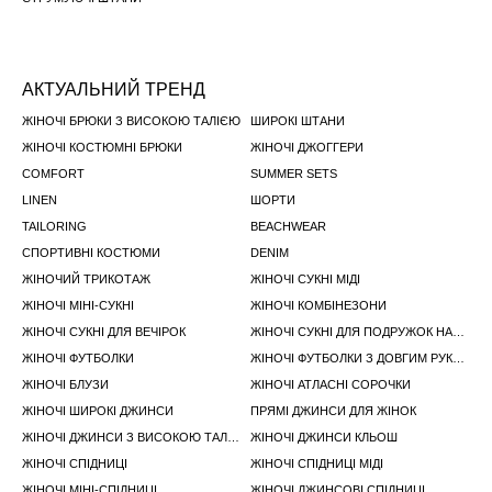
АКТУАЛЬНИЙ ТРЕНД
ЖІНОЧІ БРЮКИ З ВИСОКОЮ ТАЛІЄЮ
ШИРОКІ ШТАНИ
ЖІНОЧІ КОСТЮМНІ БРЮКИ
ЖІНОЧІ ДЖОГГЕРИ
COMFORT
SUMMER SETS
LINEN
ШОРТИ
TAILORING
BEACHWEAR
СПОРТИВНІ КОСТЮМИ
DENIM
ЖІНОЧИЙ ТРИКОТАЖ
ЖІНОЧІ СУКНІ МІДІ
ЖІНОЧІ МІНІ-СУКНІ
ЖІНОЧІ КОМБІНЕЗОНИ
ЖІНОЧІ СУКНІ ДЛЯ ВЕЧІРОК
ЖІНОЧІ СУКНІ ДЛЯ ПОДРУЖОК НАРЕЧЕНОЇ
ЖІНОЧІ ФУТБОЛКИ
ЖІНОЧІ ФУТБОЛКИ З ДОВГИМ РУКАВОМ
ЖІНОЧІ БЛУЗИ
ЖІНОЧІ АТЛАСНІ СОРОЧКИ
ЖІНОЧІ ШИРОКІ ДЖИНСИ
ПРЯМІ ДЖИНСИ ДЛЯ ЖІНОК
ЖІНОЧІ ДЖИНСИ З ВИСОКОЮ ТАЛІЄЮ
ЖІНОЧІ ДЖИНСИ КЛЬОШ
ЖІНОЧІ СПІДНИЦІ
ЖІНОЧІ СПІДНИЦІ МІДІ
ЖІНОЧІ МІНІ-СПІДНИЦІ
ЖІНОЧІ ДЖИНСОВІ СПІДНИЦІ