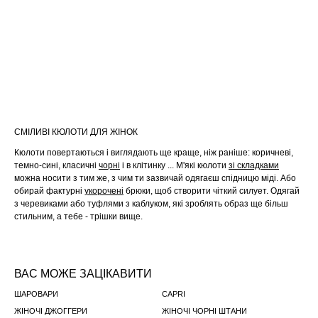
СМІЛИВІ КЮЛОТИ ДЛЯ ЖІНОК
Кюлоти повертаються і виглядають ще краще, ніж раніше: коричневі,
темно-сині, класичні
чорні
і в клітинку ... М'які кюлоти
зі складками
можна носити з тим же, з чим ти зазвичай одягаєш спідницю міді. Або
обирай фактурнi
укорочені
брюки, щоб створити чіткий силует. Одягай
з черевиками або туфлями з каблуком, які зроблять образ ще більш
стильним, а тебе - трішки вище.
ВАС МОЖЕ ЗАЦІКАВИТИ
ШАРОВАРИ
CAPRI
ЖІНОЧІ ДЖОГГЕРИ
ЖІНОЧІ ЧОРНІ ШТАНИ