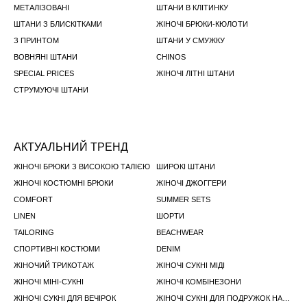
МЕТАЛІЗОВАНІ
ШТАНИ В КЛІТИНКУ
ШТАНИ З БЛИСКІТКАМИ
ЖІНОЧІ БРЮКИ-КЮЛОТИ
З ПРИНТОМ
ШТАНИ У СМУЖКУ
ВОВНЯНІ ШТАНИ
CHINOS
SPECIAL PRICES
ЖІНОЧІ ЛІТНІ ШТАНИ
СТРУМУЮЧІ ШТАНИ
АКТУАЛЬНИЙ ТРЕНД
ЖІНОЧІ БРЮКИ З ВИСОКОЮ ТАЛІЄЮ
ШИРОКІ ШТАНИ
ЖІНОЧІ КОСТЮМНІ БРЮКИ
ЖІНОЧІ ДЖОГГЕРИ
COMFORT
SUMMER SETS
LINEN
ШОРТИ
TAILORING
BEACHWEAR
СПОРТИВНІ КОСТЮМИ
DENIM
ЖІНОЧИЙ ТРИКОТАЖ
ЖІНОЧІ СУКНІ МІДІ
ЖІНОЧІ МІНІ-СУКНІ
ЖІНОЧІ КОМБІНЕЗОНИ
ЖІНОЧІ СУКНІ ДЛЯ ВЕЧІРОК
ЖІНОЧІ СУКНІ ДЛЯ ПОДРУЖОК НАРЕЧЕНОЇ