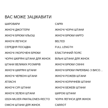
ВАС МОЖЕ ЗАЦІКАВИТИ
ШАРОВАРИ
CAPRI
ЖІНОЧІ ДЖОГГЕРИ
ЖІНОЧІ ЧОРНІ ШТАНИ
ЖІНОЧІ БРЮКИ КЛЬОШ
ЖІНОЧІ БРЮКИ КАРГО
ЖІНОЧІ ЛЕГІНСИ
BELTED
СЕРЕДНЯ ПОСАДКА
FULL LENGTH
ЖІНОЧІ УКОРОЧЕНІ БРЮКИ
ЕЛАСТИЧНИЙ ПОЯС
ЧОРНІ ШКІРЯНІ ШТАНИ ДЛЯ ЖІНОК
ВІЛЬНІ ШТАНИ ДЛЯ ЖІНОК
ШТАНИ ВЕЛИКИХ РОЗМІРІВ
ЖІНОЧІ БРЮКИ СКIННI
ЖІНОЧІ ШКІРЯНІ ШТАНИ
ЖІНОЧІ БРЮКИ PAPERBAG З ВИСОКИМ ПОЯСОМ
ЖІНОЧІ ЧЕРВОНІ ШТАНИ
ЖІНОЧІ РОЖЕВІ ШТАНИ
АТЛАСНІ
ЖІНОЧІ КОРИЧНЕВІ ШТАНИ
ЖІНОЧІ СІРІ ШТАНИ
ЖІНОЧІ БЕЖЕВІ ШТАНИ
ЖІНОЧІ ЗЕЛЕНІ ШТАНИ
ШИРОКІ ШТАНИ
I2024-MUJER-PANTALONES-RECTO
ЧОРНІ ЛЕГІНСИ ДЛЯ ЖІНОК
ОФІСНІ ШТАНИ ДЛЯ ЖІНОК
CARROT