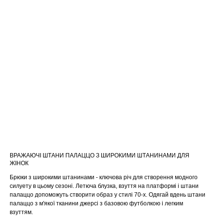
ВРАЖАЮЧІ ШТАНИ ПАЛАЦЦО З ШИРОКИМИ ШТАНИНАМИ ДЛЯ
ЖІНОК
Брюки з широкими штанинами - ключова річ для створення модного
силуету в цьому сезоні. Летюча блузка, взуття на платформі і штани
палаццо допоможуть створити образ у стилі 70-х. Одягай вдень штани
палаццо з м'якої тканини джерсі з базовою футболкою і легким
взуттям.