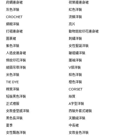
府綢連身裙
荷葉邊連身裙
灰色洋裝
紅色洋裝
CROCHET
流蘇洋裝
網眼洋裝
亮片
打褶連身裙
動物斑紋印花連身裙
圍裹裙
刺繡洋裝
紫色洋裝
女性聖誕洋裝
人造皮連身裙
皺褶繡洋裝
條紋印花洋裝
蓬袖洋裝
繞頸吊帶洋裝
V領洋裝
米色洋裝
棕色洋裝
TIE DYE
橙色洋裝
棉質洋裝
CORSET
短版黑色洋裝
絲質
正式禮服
A字型洋裝
女款垂墜感洋裝
西裝外套式裙裝
黑色長洋裝
天鵝絨洋裝
夏季
中長裙
女性飄逸洋裝
女款金色洋裝