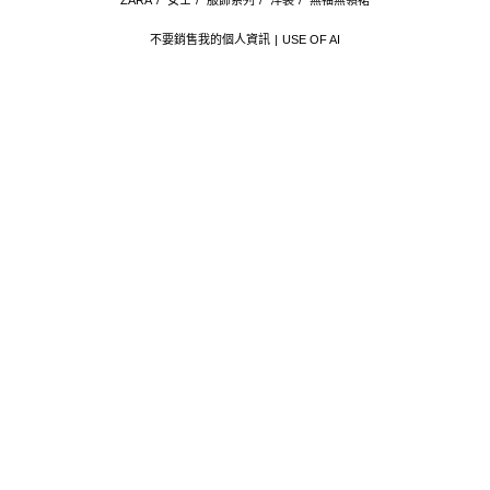
ZARA
/
女士
/
服飾系列
/
洋裝
/
無袖無領裙
不要銷售我的個人資訊
USE OF AI