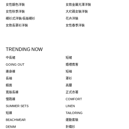
女性銀色洋裝
女款金屬光澤洋裝
女性秋季洋裝
大尺碼女裝洋裝
襯衫式洋裝/長版襯衫
花卉洋裝
女款長罩衫洋裝
女性春季洋裝
TRENDING NOW
中長裙
短裙
GOING OUT
婚禮賓客
連身褲
短袖
長袖
罩衫
緞面
高腰
寬版長褲
正式衣著
慢跑褲
COMFORT
SUMMER SETS
LINEN
短褲
TAILORING
BEACHWEAR
運動套裝
DENIM
針織衫